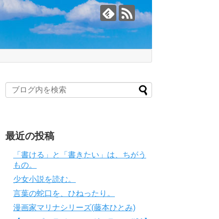
最近の投稿
「書ける」と「書きたい」は、ちがう
もの。
少女小説を読む。
言葉の蛇口を、ひねったり。
漫画家マリナシリーズ(藤本ひとみ)