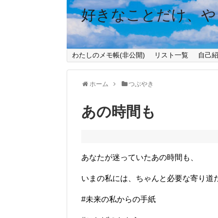
好きなことだけ、や
わたしのメモ帳(非公開)
リスト一覧
自己
ホーム
つぶやき
あの時間も
あなたが迷っていたあの時間も、
いまの私には、ちゃんと必要な寄り道
#未来の私からの手紙