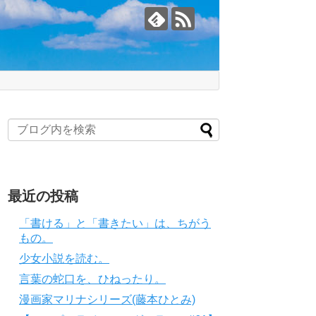
最近の投稿
「書ける」と「書きたい」は、ちがう
もの。
少女小説を読む。
言葉の蛇口を、ひねったり。
漫画家マリナシリーズ(藤本ひとみ)