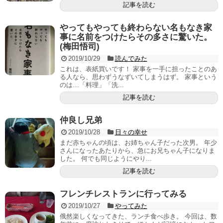
記事を読む
やってもやっても終わらない名もなき家
事に名前をつけたらその多さに驚いた。
(梅田悟司)
2019/10/29
読んでみた
これは、表紙買いです！ 家事を一手に担ったことのあ
る人なら、思わずうなずいてしまうはず。 家事という
のは…「料理」「洗...
記事を読む
仲良し兄弟
2019/10/28
日々の幸せ
まだ赤ちゃんの頃は、お姉ちゃん子だった次男。 年少
さんになったあたりから、急にお兄ちゃん子になりま
した。 何でも同じようにやり...
記事を読む
フレンチレストランに行ってみる
2019/10/27
やってみた
俄然楽しくなってきた、ランチ食べ歩き。 今回は、数