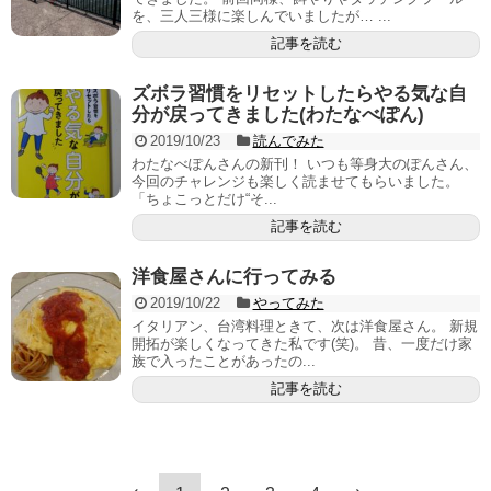
を、三人三様に楽しんでいましたが… ...
記事を読む
ズボラ習慣をリセットしたらやる気な自
分が戻ってきました(わたなべぽん)
2019/10/23
読んでみた
わたなべぽんさんの新刊！ いつも等身大のぽんさん、
今回のチャレンジも楽しく読ませてもらいました。
「ちょこっとだけ“そ...
記事を読む
洋食屋さんに行ってみる
2019/10/22
やってみた
イタリアン、台湾料理ときて、次は洋食屋さん。 新規
開拓が楽しくなってきた私です(笑)。 昔、一度だけ家
族で入ったことがあったの...
記事を読む