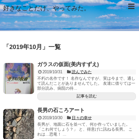
好きなことだけ、やってみた。
「
2019年10月
」
一覧
ガラスの仮面(美内すずえ)
2019/10/31
読んでみた
不朽の名作です！ 名作なんですが、実は今まで、通し
て読んだことがありませんでした。 友達に借りては一
部分読み、病院の待...
記事を読む
長男の石ころアート
2019/10/30
日々の幸せ
長男が、地面に石を並べて、何か作っていました。
「これ何でしょう？」 と、得意げに訊ねる長男。 こ
れは…恐竜！ ...