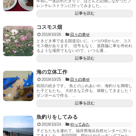
年前に一度訪れたきりで、ほとんど記憶になかったフ
レンチレストランに行ってみました。...
記事を読む
コスモス畑
2019/10/26
日々の幸せ
ときどき車で走る国道沿いに、いつの頃からか、コス
モス畑があります。 信号もなく、道路脇に車を停めれ
るような場所でもないので、いつも通...
記事を読む
海の立体工作
2019/10/25
日々の幸せ
前回の続きです。 魚とのふれあいや、海釣りを満喫し
た子どもたち。 大好きな工作も、体験してきました！
ダンボールで作る、...
記事を読む
魚釣りをしてみる
2019/10/24
やってみた
子どもたちを連れて、福井県海浜自然センターに行っ
てきました。 前回同様、餌やりやタッチングプール