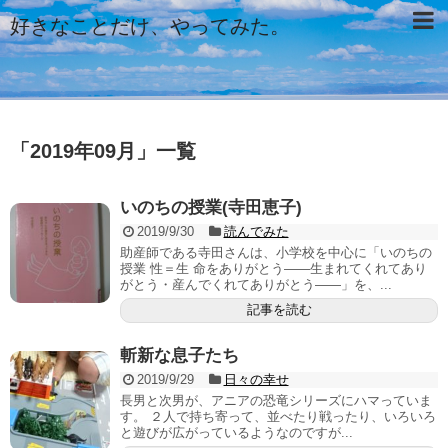
好きなことだけ、やってみた。
「
2019年09月
」
一覧
いのちの授業(寺田恵子)
2019/9/30
読んでみた
助産師である寺田さんは、小学校を中心に「いのちの
授業 性＝生 命をありがとう――生まれてくれてあり
がとう・産んでくれてありがとう――」を、...
記事を読む
斬新な息子たち
2019/9/29
日々の幸せ
長男と次男が、アニアの恐竜シリーズにハマっていま
す。 ２人で持ち寄って、並べたり戦ったり、いろいろ
と遊びが広がっているようなのですが...