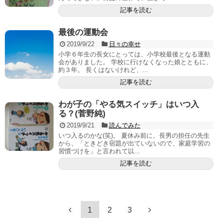
記事を読む
最後の運動会
2019/9/22
日々の幸せ
小学６年生の長女にとっては、小学校最後となる運動
会がありました。 学校に行けなくなった娘とともに、
約３年。 長くはないけれど、...
記事を読む
わが子の「やる気スイッチ」はいつ入
る？(菅野純)
2019/9/21
読んでみた
いつ入るのかな(笑)。 夏休み前に、長男の担任の先生
から、「ときどき宿題が出ていないので、家庭学習の
習慣づけを」と言われて以...
記事を読む
1
2
3