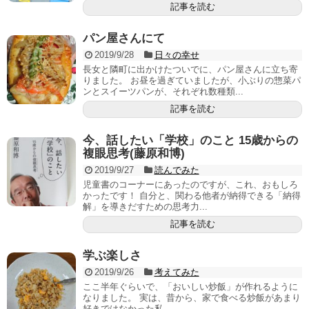
記事を読む
パン屋さんにて
2019/9/28
日々の幸せ
長女と隣町に出かけたついでに、パン屋さんに立ち寄
りました。 お昼を過ぎていましたが、小ぶりの惣菜パ
ンとスイーツパンが、それぞれ数種類...
記事を読む
今、話したい「学校」のこと 15歳からの
複眼思考(藤原和博)
2019/9/27
読んでみた
児童書のコーナーにあったのですが、これ、おもしろ
かったです！ 自分と、関わる他者が納得できる「納得
解」を導きだすための思考力...
記事を読む
学ぶ楽しさ
2019/9/26
考えてみた
ここ半年ぐらいで、「おいしい炒飯」が作れるように
なりました。 実は、昔から、家で食べる炒飯があまり
好きではなかった私。 ...