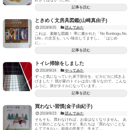
記事を読む
ときめく文房具図鑑(山崎真由子)
2019/9/25
読んでみた
これは、素敵な図鑑！ 帯に書かれた「No Bunbogu,No
Life」の文言も、いい味出してますし。 「はじめ
に」...
記事を読む
トイレ掃除をしました
2019/9/24
やってみた
ずっと気になっていた床下部分を、ピカピカに拭き上
げました！ 我が家のトイレは古い造りなので、こんな
ふうに、床がタイルになっています。...
記事を読む
買わない習慣(金子由紀子)
2019/9/23
読んでみた
そもそも、買わなければ、お金はなくなりません。 あ
たり前のことなんですが、私たちは「買わないことな
んてできない」前提の世界で、生きて...