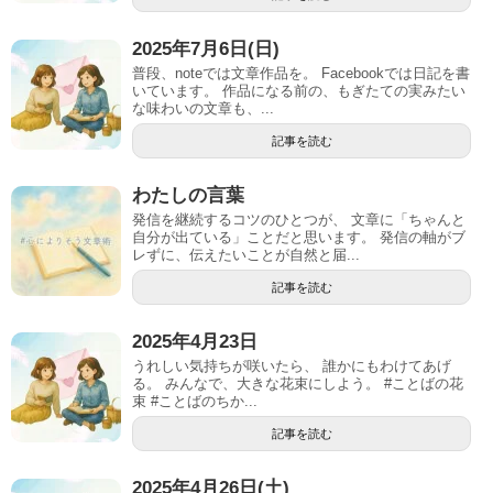
2025年7月6日(日)
普段、noteでは文章作品を。 Facebookでは日記を書
いています。 作品になる前の、もぎたての実みたい
な味わいの文章も、...
記事を読む
わたしの言葉
発信を継続するコツのひとつが、 文章に「ちゃんと
自分が出ている」ことだと思います。 発信の軸がブ
レずに、伝えたいことが自然と届...
記事を読む
2025年4月23日
うれしい気持ちが咲いたら、 誰かにもわけてあげ
る。 みんなで、大きな花束にしよう。 #ことばの花
束 #ことばのちか...
記事を読む
2025年4月26日(土)