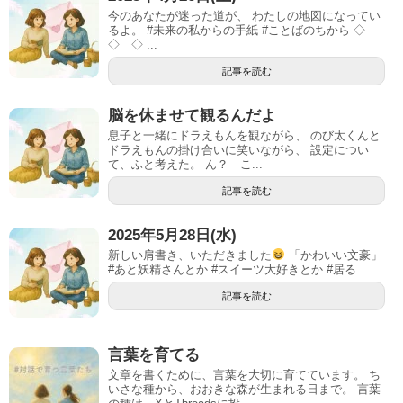
今のあなたが迷った道が、 わたしの地図になってい
るよ。 #未来の私からの手紙 #ことばのちから ◇
◇ ◇ ...
記事を読む
脳を休ませて観るんだよ
息子と一緒にドラえもんを観ながら、 のび太くんと
ドラえもんの掛け合いに笑いながら、 設定につい
て、ふと考えた。 ん？ こ...
記事を読む
2025年5月28日(水)
新しい肩書き、いただきました
「かわいい文豪」
#あと妖精さんとか #スイーツ大好きとか #居る...
記事を読む
言葉を育てる
文章を書くために、言葉を大切に育てています。 ち
いさな種から、おおきな森が生まれる日まで。 言葉