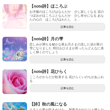
【note詩】ほころぶ
お洋服のほころびはなんだか 少し寂しくなる 花の
つぼみがほころぶとなんだか 少し幸せになる あな
たの心の ほころびはわたし と...
記事を読む
【note詩】月の雫
悲しみが満ちる秘かな夜お月さまの流した涙が夜の
雫になりました 明日おひさまが昇ったらどんなに美
しく輝くのでしょう
記事を読む
【note詩】花ひらく
こころがからだが歓喜する 花ひらくいのちがあふれ
る
記事を読む
【詩】秋の風になる
うるんだ風が吹きぬけた。 智恵子ががりりと噛んだ