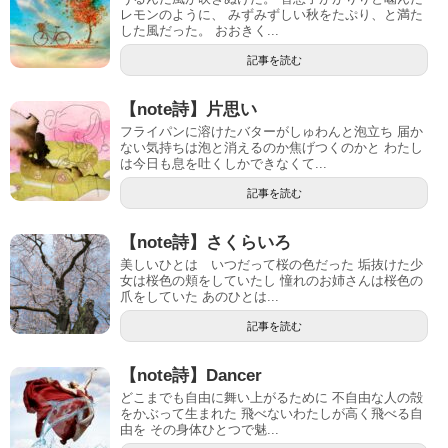
レモンのように、 みずみずしい秋をたぷり、と満た
した風だった。 おおきく...
記事を読む
【note詩】片思い
フライパンに溶けたバターがしゅわんと泡立ち 届か
ない気持ちは泡と消えるのか焦げつくのかと わたし
は今日も息を吐くしかできなくて...
記事を読む
【note詩】さくらいろ
美しいひとは いつだって桜の色だった 垢抜けた少
女は桜色の頬をしていたし 憧れのお姉さんは桜色の
爪をしていた あのひとは...
記事を読む
【note詩】Dancer
どこまでも自由に舞い上がるために 不自由な人の殻
をかぶって生まれた 飛べないわたしが高く飛べる自
由を その身体ひとつで魅...