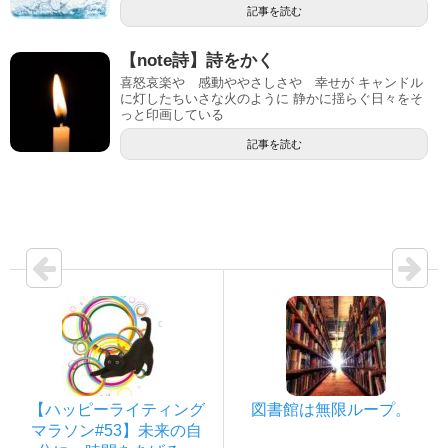
記事を読む
【note詩】詩をかく
喜怒哀楽や 感動ややさしさや 幸せが キャンドル
に灯したちいさな火のように 静かに揺らぐ日々をそ
っと印画している
記事を読む
【ハッピーライティング
図書館は無限ループ。
マラソン#53】未来の自