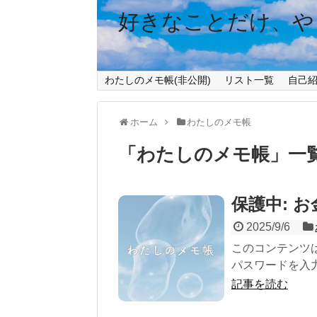
好きなことだけ、や
わたしのメモ帳(非公開)
リスト一覧
自己
ホーム
わたしのメモ帳
「
わたしのメモ帳
」
一
保護中: 
2025/9/6
このコンテンツ
パスワードを入力
記事を読む