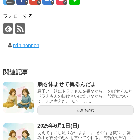
error
0
0
フォローする
mininonnon
関連記事
脳を休ませて観るんだよ
息子と一緒にドラえもんを観ながら、 のび太くんと
ドラえもんの掛け合いに笑いながら、 設定につい
て、ふと考えた。 ん？ こ...
記事を読む
2025年6月1日(日)
あえてすこし足りないままに。 その“すき間”に、読
み手が自分の思いを置いてくれる。 #詩的文章術 #こ