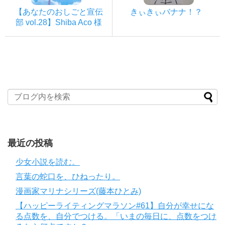
【あなたのおしごと宣伝
きぃきぃバナナ！？
部 vol.28】Shiba Aco 様
最近の投稿
少女小説を読む。
言葉の蛇口を、ひねったり。
漫画家マリナシリーズ(藤本ひとみ)
【ハッピーライティングマラソン#61】自分が幸せにな
る点数を、自分でつける。「いまの毎日に、点数をつけ