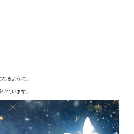
、
、
になるように。
書いています。