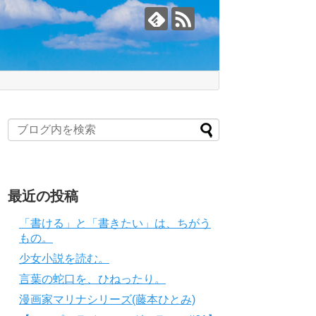
最近の投稿
「書ける」と「書きたい」は、ちがう
もの。
少女小説を読む。
言葉の蛇口を、ひねったり。
漫画家マリナシリーズ(藤本ひとみ)