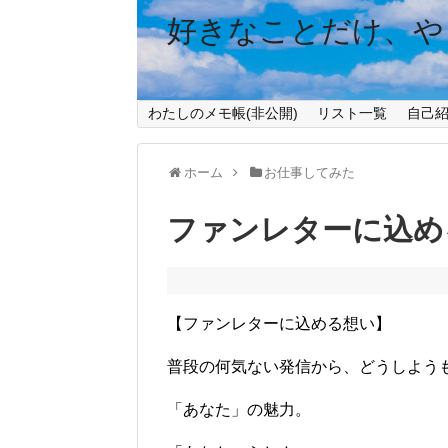
好きなことだけ、や
わたしのメモ帳(非公開)
リスト一覧
自己
ホーム
お仕事してみた
ファンレターに込め
【ファンレターに込める想い】
普段の何気ない発信から、どうしよう
「あなた」の魅力。