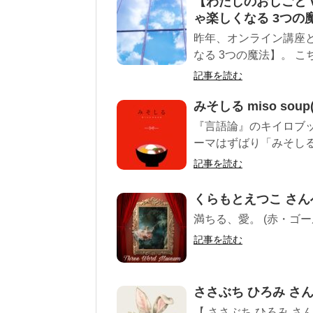
【わたしのおしごと v
ゃ楽しくなる 3つの
昨年、オンライン講座と
なる 3つの魔法】。 こち
記事を読む
みそしる miso so
『言語論』のキイロブ
ーマはずばり「みそしる」
記事を読む
くらもとえつこ さん
満ちる、愛。 (赤・ゴ
記事を読む
ささぶち ひろみ さ
【 ささぶち ひろみ 