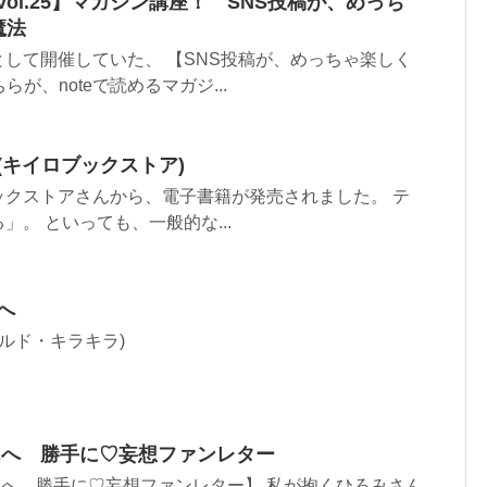
ol.25】マガジン講座！ SNS投稿が、めっち
魔法
して開催していた、 【SNS投稿が、めっちゃ楽しく
らが、noteで読めるマガジ...
up(キイロブックストア)
ックストアさんから、電子書籍が発売されました。 テ
。 といっても、一般的な...
へ
ールド・キラキラ)
んへ 勝手に♡妄想ファンレター
さんへ 勝手に♡妄想ファンレター】 私が抱くひろみさん