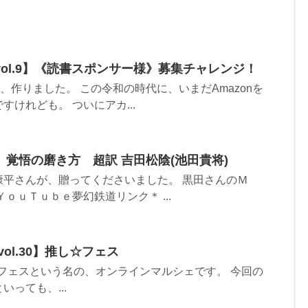
ol.9】《読書スポンサー様》募集チャレンジ！
を、作りました。 この令和の時代に、いまだAmazonを
けれども。 ついにアカ...
覚悟の磨き方 超訳 吉田松陰(池田貴将)
康平さんが、贈ってくださいました。 黒田さんのＭ
ｏｕＴｕｂｅ夢幻鉄道リンク＊ ...
ol.30】推し☆フェス
フェスという名の、オンラインマルシェです。 今回の
っても、...