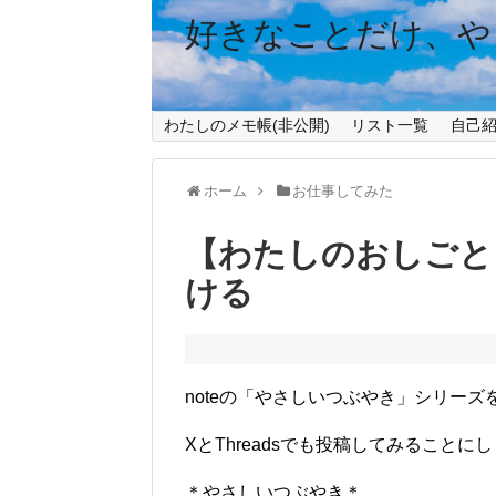
好きなことだけ、や
わたしのメモ帳(非公開)
リスト一覧
自己
ホーム
お仕事してみた
【わたしのおしごと 
ける
noteの「やさしいつぶやき」シリーズ
XとThreadsでも投稿してみることに
＊やさしいつぶやき＊