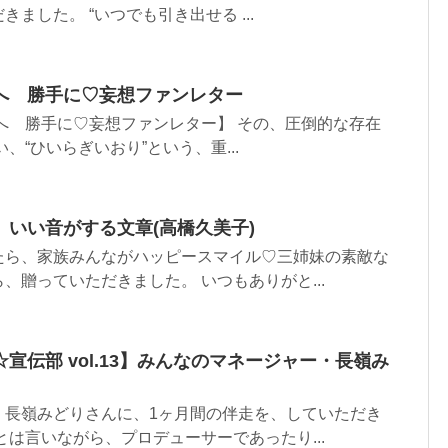
ました。 “いつでも引き出せる ...
へ 勝手に♡妄想ファンレター
へ 勝手に♡妄想ファンレター】 その、圧倒的な存在
、“ひいらぎいおり”という、重...
いい音がする文章(高橋久美子)
たら、家族みんながハッピースマイル♡三姉妹の素敵な
、贈っていただきました。 いつもありがと...
宣伝部 vol.13】みんなのマネージャー・長嶺み
・長嶺みどりさんに、1ヶ月間の伴走を、していただき
とは言いながら、プロデューサーであったり...