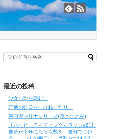
最近の投稿
少女小説を読む。
言葉の蛇口を、ひねったり。
漫画家マリナシリーズ(藤本ひとみ)
【ハッピーライティングマラソン#61】
自分が幸せになる点数を、自分でつけ
る。「いまの毎日に、点数をつけるな