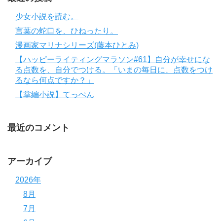
少女小説を読む。
言葉の蛇口を、ひねったり。
漫画家マリナシリーズ(藤本ひとみ)
【ハッピーライティングマラソン#61】自分が幸せにな
る点数を、自分でつける。「いまの毎日に、点数をつけ
るなら何点ですか？」
【掌編小説】てっぺん
最近のコメント
アーカイブ
2026年
8月
7月