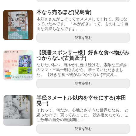
本なら売るほど(児島青)
本好きさんがこぞってオススメしてくれて、気にな
っていた本です。 「本が好き」って、ものすごく自
由な気持ちなんですよ。 ...
記事を読む
【読書スポンサー様】好きな食べ物がみ
つからない(古賀及子)
なりたい私へ、軽やかに走り続ける。素敵な三姉妹
のママ・三島千明さんから、贈っていただきまし
た。 【好きな食べ物がみつからない(古賀及...
記事を読む
半径３メートル以内を幸せにする(本田
晃一)
それって、何だか、心地よさそうな世界だなあ。 と
思ったので、買ってみました。 読み進めながら、こ
こ数年の自分の転換期に...
記事を読む