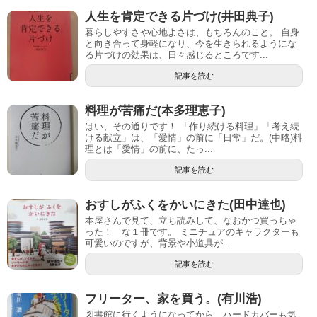
人生を肯定できる片づけ(井田典子)
暮らしやすさや心地よさは、もちろんのこと。 自身
と向き合って身軽になり、今を生きられるようにな
る片づけの効果は、日々感じるところです...
記事を読む
料理が苦痛だ(本多理恵子)
はい、その通りです！ 「作り続ける料理」「考え続
ける献立」は、「愛情」の前に「日常」だ。(中略)料
理とは「愛情」の前に、たっ...
記事を読む
おすしがふくをかいにきた(田中達也)
本屋さんで見て、立ち読みして、なおかつ買っちゃ
った！ な１冊です。 ミニチュアのキャラクターも
可愛いのですが、背景や小道具が...
記事を読む
フリーター、家を買う。(有川浩)
図書館に行くようになってから、ハードカバーも気