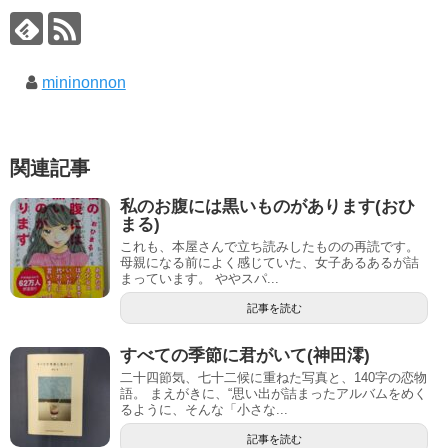
mininonnon
関連記事
私のお腹には黒いものがあります(おひ
まる)
これも、本屋さんで立ち読みしたものの再読です。
母親になる前によく感じていた、女子あるあるが詰
まっています。 ややスパ...
記事を読む
すべての季節に君がいて(神田澪)
二十四節気、七十二候に重ねた写真と、140字の恋物
語。 まえがきに、“思い出が詰まったアルバムをめく
るように、そんな「小さな...
記事を読む