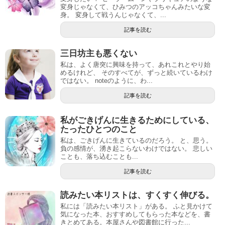
変身じゃなくて、ひみつのアッコちゃんみたいな変
身。 変身して戦うんじゃなくて、...
記事を読む
三日坊主も悪くない
私は、よく唐突に興味を持って、あれこれとやり始
めるけれど、 そのすべてが、ずっと続いているわけ
ではない。 noteのように、わ...
記事を読む
私がごきげんに生きるためにしている、
たったひとつのこと
私は、ごきげんに生きているのだろう。 と、思う。
負の感情が、湧き起こらないわけではない。 悲しい
ことも、落ち込むことも...
記事を読む
読みたい本リストは、すくすく伸びる。
私には「読みたい本リスト」がある。 ふと見かけて
気になった本、おすすめしてもらった本などを、書
きとめてある。本屋さんや図書館に行った...