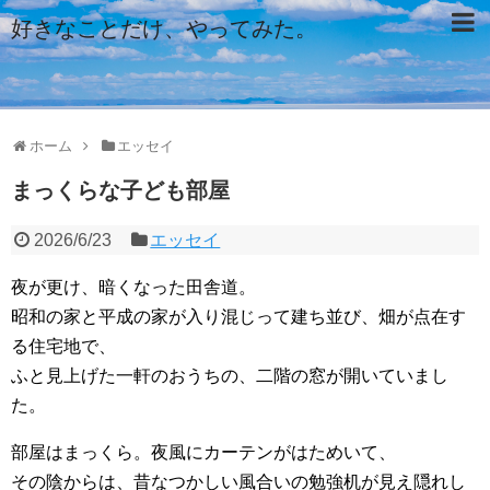
好きなことだけ、やってみた。
ホーム
エッセイ
まっくらな子ども部屋
2026/6/23
エッセイ
夜が更け、暗くなった田舎道。
昭和の家と平成の家が入り混じって建ち並び、畑が点在す
る住宅地で、
ふと見上げた一軒のおうちの、二階の窓が開いていまし
た。
部屋はまっくら。夜風にカーテンがはためいて、
その陰からは、昔なつかしい風合いの勉強机が見え隠れし