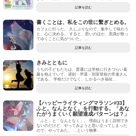
記事を読む
書くことは、私をこの世に繫ぎとめる。
カフェに行った。 久しぶりなので、集中して味わう
と、心に決める。 すると、思いのほか、意識が散っ
てゆくことに気がついた。 ...
記事を読む
きみとともに
うちの子どもたちは、普通には学校に行きづらい葛
藤を抱えていて、遅刻・早退・別室登校の常連さん
である。 学校だけでなく、しかるべき福祉...
記事を読む
【ハッピーライティングマラソン#33】
ふと。なんとなく。を行動する。「あな
たがうまくいく願望達成パターンは？」
「ふと」と「なんとなく」。 理由はうまく説明でき
ないのだけど、やってみようと思い立ってしまった
ので、やってみた。 …という物事...