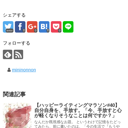
シェアする
error
0
0
フォローする
mininonnon
関連記事
【ハッピーライティングマラソン#40】
自分自身を、手放す。「今、手放すと心
が軽くなりそうなことは何ですか？」
なんだか既視感なお題。 というわけで記憶をたどっ
てみたら、前に書いたのは、「今の生活で『もうや