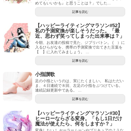
めてもいいかも』と思うことは？」でした...
記事を読む
【ハッピーライティングマラソン#52】
私の予測変換が楽しそうだった。「最
近、思わず笑ってしまった出来事は？」
今朝、お友達の投稿で見た、ジブリバトン。 ( ）に
入るひらがなを、携帯の予測変換で出てきた言葉を
【 】に入れてみましょう。 ...
記事を読む
小指讃歌
足の小指というのは、実にたくましい。 私はただい
ま、４日連続で８回、左足の小指をぶつけている。
連続記録更新中である。 ...
記事を読む
【ハッピーライティングマラソン#30】
ヒーローならざる変身。「もし1日だけ
魔法が使えたら、何をしますか？」
変身したい！ セーラームーンやプリキュアのような