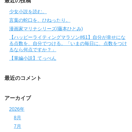
最近の投稿
少女小説を読む。
言葉の蛇口を、ひねったり。
漫画家マリナシリーズ(藤本ひとみ)
【ハッピーライティングマラソン#61】自分が幸せにな
る点数を、自分でつける。「いまの毎日に、点数をつけ
るなら何点ですか？」
【掌編小説】てっぺん
最近のコメント
アーカイブ
2026年
8月
7月