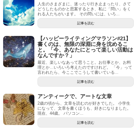
人生のさまざまに、迷ったり行き止まったり、さて
どうしたものかと思案するとき、私に「問い」をく
れる人たちがいます。 その問いには、いろ...
記事を読む
【ハッピーライティングマラソン#21】
書くのは、無限の深淵に身を沈めるこ
と。「今、あなたにとって楽しい活動は
なんですか？」
最近、楽しいなあって思うこと。お仕事とか、お料
理とか…いろいろ考えたのですけれど。 「今」って
言われたら、今ここでこうして書いている...
記事を読む
アンティークで、アートな文章
2歳の頃から、文章を読むのが好きでした。 小学生
になって、文章を書くほうも、好きになりました。
現在、44歳。 パソコン...
記事を読む