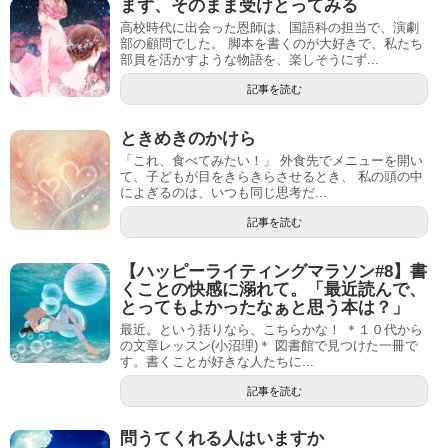
まず、そのまま受けとってみる
高校時代に出会った恩師は、国語科の担当で、演劇
部の顧問でした。 脚本を書くのが大好きで、私たち
部員を活かすような物語を、楽しそうにず...
記事を読む
ときめきのかけら
「これ、食べてみたい！」 外食先でメニューを開い
て、子どもが目をきらきらさせるとき、 私の頭の中
によぎるのは、いつも同じ思考だ...
記事を読む
【ハッピーライティングマラソン#8】書
くことの快感に溺れて。「最近読んで、
とってもよかったなぁと思う本は？」
最近。という括りなら、こちらかな！ ＊１０代から
の文章レッスン(小沼理)＊ 図書館で見つけた一冊で
す。書くことが好きな人たちに...
記事を読む
問うてくれる人はいますか