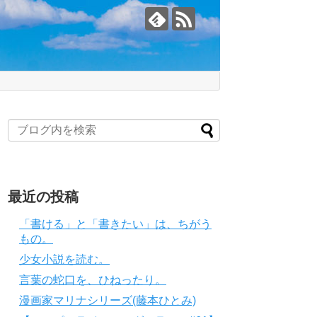
最近の投稿
「書ける」と「書きたい」は、ちがう
もの。
少女小説を読む。
言葉の蛇口を、ひねったり。
漫画家マリナシリーズ(藤本ひとみ)