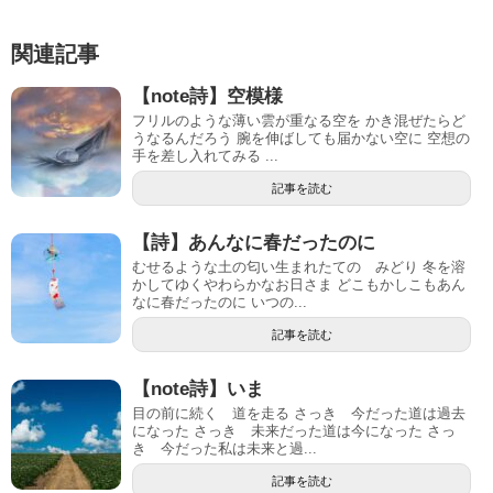
関連記事
【note詩】空模様
フリルのような薄い雲が重なる空を かき混ぜたらど
うなるんだろう 腕を伸ばしても届かない空に 空想の
手を差し入れてみる ...
記事を読む
【詩】あんなに春だったのに
むせるような土の匂い生まれたての みどり 冬を溶
かしてゆくやわらかなお日さま どこもかしこもあん
なに春だったのに いつの...
記事を読む
【note詩】いま
目の前に続く 道を走る さっき 今だった道は過去
になった さっき 未来だった道は今になった さっ
き 今だった私は未来と過...
記事を読む