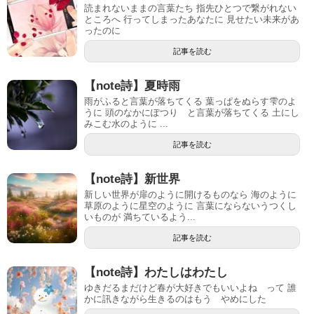
読まれないままの言葉たち 指先ひとつで繋がれない
ところへ 行ってしまったあなたに 見せたい未来があ
ったのに
記事を読む
【note詩】夏時雨
雨がふると言葉が落ちてくる 葉っぱをぬらす雫のよ
うに 頭のなかにぽつり と言葉が落ちてくる 土にし
みこむ水のように ...
記事を読む
【note詩】新世界
新しい世界が扉のように開けるものなら 海のように
草原のように星空のように 言葉にならないうつくし
いものが 満ちているよう...
記事を読む
【note詩】わたしはわたし
ゆきだるまだけど春が大好きでもいいよね って 誰
かに訊きながら生きるのはもう やめにした