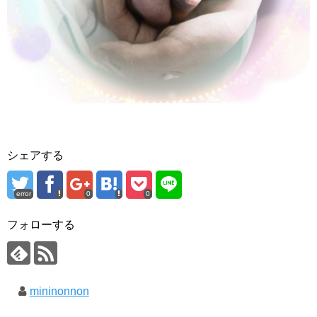
シェアする
error
0
0
フォローする
mininonnon