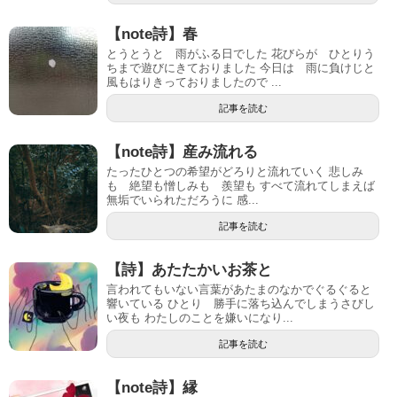
【note詩】春
とうとうと 雨がふる日でした 花びらが ひとりう
ちまで遊びにきておりました 今日は 雨に負けじと
風もはりきっておりましたので ...
記事を読む
【note詩】産み流れる
たったひとつの希望がどろりと流れていく 悲しみ
も 絶望も憎しみも 羨望も すべて流れてしまえば
無垢でいられただろうに 感...
記事を読む
【詩】あたたかいお茶と
言われてもいない言葉があたまのなかでぐるぐると
響いている ひとり 勝手に落ち込んでしまうさびし
い夜も わたしのことを嫌いになり...
記事を読む
【note詩】縁