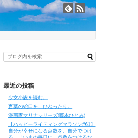
最近の投稿
少女小説を読む。
言葉の蛇口を、ひねったり。
漫画家マリナシリーズ(藤本ひとみ)
【ハッピーライティングマラソン#61】
自分が幸せになる点数を、自分でつけ
る。「いまの毎日に、点数をつけるな