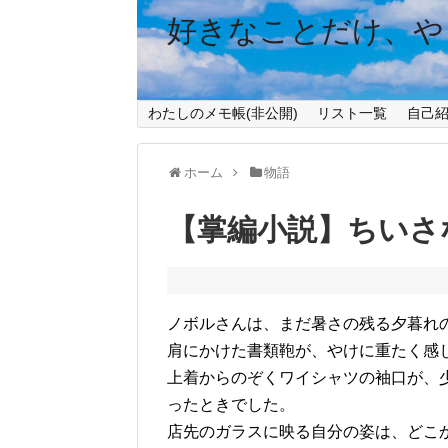
好きなことだけ、や
わたしのメモ帳(非公開)
リスト一覧
自己
ホーム
物語
【掌編小説】ちいさ
ノボルさんは、まだ暑さの残る夕暮れ
肩にかけた書類鞄が、やけに重たく感
上着からのぞくワイシャツの袖口が、
ったときでした。
店先のガラスに映る自分の姿は、どこ