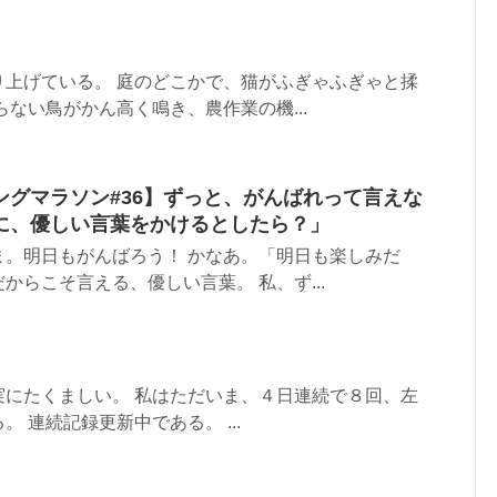
り上げている。 庭のどこかで、猫がふぎゃふぎゃと揉
らない鳥がかん高く鳴き、農作業の機...
ングマラソン#36】ずっと、がんばれって言えな
に、優しい言葉をかけるとしたら？」
ま。明日もがんばろう！ かなあ。「明日も楽しみだ
からこそ言える、優しい言葉。 私、ず...
実にたくましい。 私はただいま、４日連続で８回、左
 連続記録更新中である。 ...