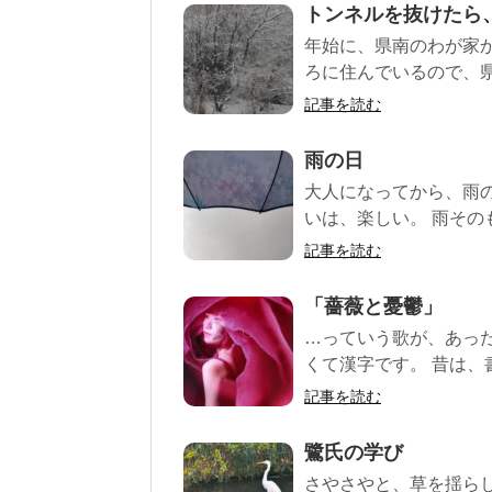
トンネルを抜けたら
年始に、県南のわが家
ろに住んでいるので、県
記事を読む
雨の日
大人になってから、雨
いは、楽しい。 雨その
記事を読む
「薔薇と憂鬱」
…っていう歌が、あっ
くて漢字です。 昔は、
記事を読む
鷺氏の学び
さやさやと、草を揺ら