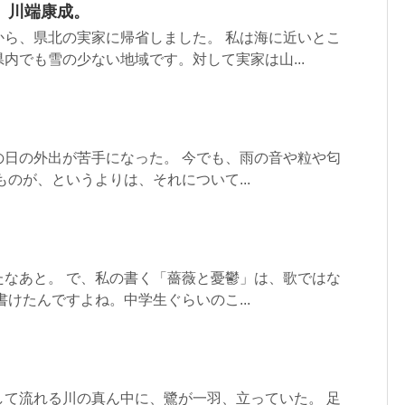
、川端康成。
から、県北の実家に帰省しました。 私は海に近いとこ
内でも雪の少ない地域です。対して実家は山...
の日の外出が苦手になった。 今でも、雨の音や粒や匂
ものが、というよりは、それについて...
たなあと。 で、私の書く「薔薇と憂鬱」は、歌ではな
書けたんですよね。中学生ぐらいのこ...
して流れる川の真ん中に、鷺が一羽、立っていた。 足