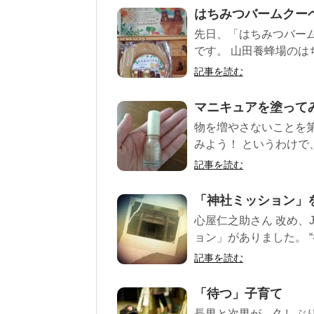
はちみつバームクー
先日、「はちみつバー
です。 山田養蜂場のはち
記事を読む
マニキュアを塗って
物を増やさないことを
みよう！ というわけで、
記事を読む
「神社ミッション」
心屋仁之助さん 改め、
ョン」がありました。 “
記事を読む
「待つ」子育て
長男と次男が、久しぶ