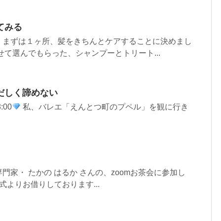
てみる
、まずは１ヶ所、髪をきちんとケアすることに決めまし
せて選んでもらった、シャンプーとトリート...
だしく諦めない
:00
私、バレエ「えんとつ町のプペル」を観に行き
門家・ たかの はるか さんの、zoomお茶会に参加し
式よりお借りしております...