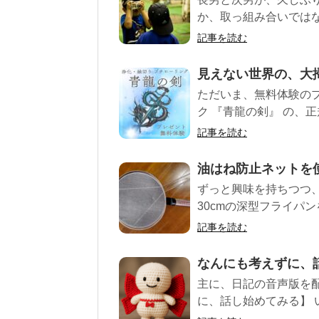
か、取っ組み合いではな
記事を読む
見えない世界の、大
ただいま、無料体験のプ
ク 『青龍の剣』 の、正
記事を読む
油はね防止ネットを
ずっと興味を持ちつつ
30cmの深型フライパ
記事を読む
なんにも考えずに、
主に、日記の音声版を配
に、話し始めてみる】 い