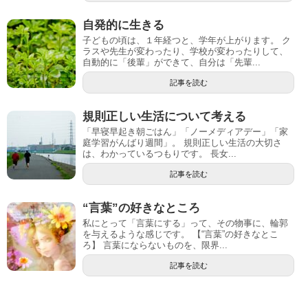
自発的に生きる
子どもの頃は、１年経つと、学年が上がります。 ク
ラスや先生が変わったり、学校が変わったりして、
自動的に「後輩」ができて、自分は「先輩...
記事を読む
規則正しい生活について考える
「早寝早起き朝ごはん」「ノーメディアデー」「家
庭学習がんばり週間」。 規則正しい生活の大切さ
は、わかっているつもりです。 長女...
記事を読む
“言葉”の好きなところ
私にとって「言葉にする」って、その物事に、輪郭
を与えるような感じです。 【“言葉”の好きなとこ
ろ】 言葉にならないものを、限界...
記事を読む