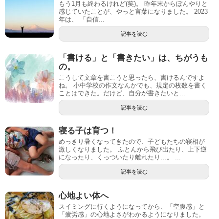
もう1月も終わるけれど(笑)。 昨年末からぼんやりと
感じていたことが、やっと言葉になりました。 2023
年は、 「自信...
記事を読む
「書ける」と「書きたい」は、ちがうも
の。
こうして文章を書こうと思ったら、書けるんですよ
ね。 小中学校の作文なんかでも、規定の枚数を書く
ことはできた。だけど、自分が書きたいと...
記事を読む
寝る子は育つ！
めっきり暑くなってきたので、子どもたちの寝相が
激しくなりました。 ふとんから飛び出たり、上下逆
になったり、くっついたり離れたり…。 ...
記事を読む
心地よい体へ
スイミングに行くようになってから、「空腹感」と
「疲労感」の心地よさがわかるようになりました。