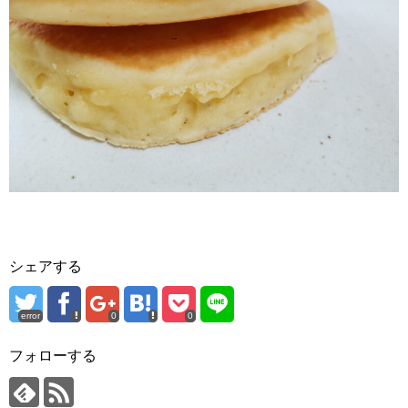
シェアする
error
0
0
フォローする