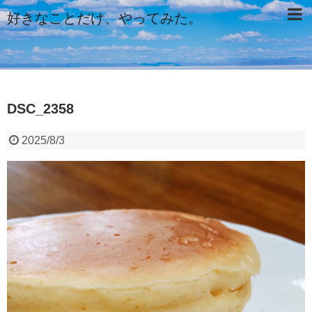
好きなことだけ、やってみた。
DSC_2358
2025/8/3