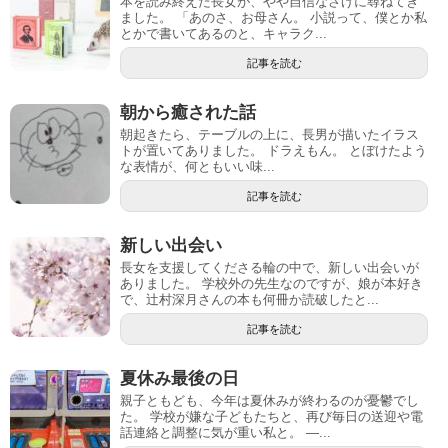
本を読み終えた長女が、やや自信なさげに尋ねてき
ました。 「あのさ、お母さん。 小説って、僕とか私
とかで書いてあるのと、キャラク...
記事を読む
朝から癒された話
朝起きたら、テーブルの上に、長男が描いたイラス
トが置いてありました。 ドラえもん。 とぼけたよう
な表情が、何ともいい味...
記事を読む
新しい出会い
長女を支援してくださる輪の中で、新しい出会いが
ありました。 学校外の先生なのですが、娘が本好き
で、辻村深月さんの本も何冊か読破したと...
記事を読む
夏休み最後の日
親子ともども、今年は夏休みが終わるのが憂鬱でし
た。 学校が嫌な子どもたちと、再び毎日の送迎や電
話連絡と調整に気が重い私と。 ―...