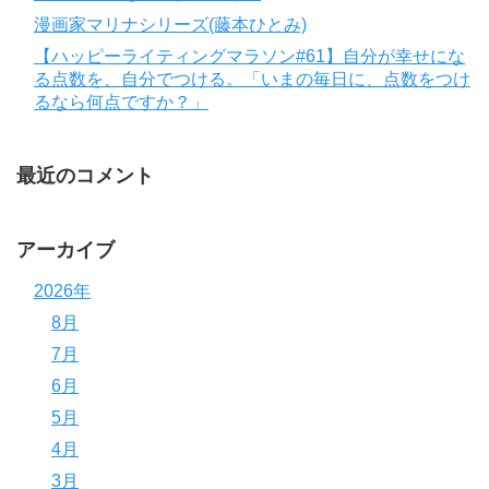
漫画家マリナシリーズ(藤本ひとみ)
【ハッピーライティングマラソン#61】自分が幸せにな
る点数を、自分でつける。「いまの毎日に、点数をつけ
るなら何点ですか？」
最近のコメント
アーカイブ
2026年
8月
7月
6月
5月
4月
3月