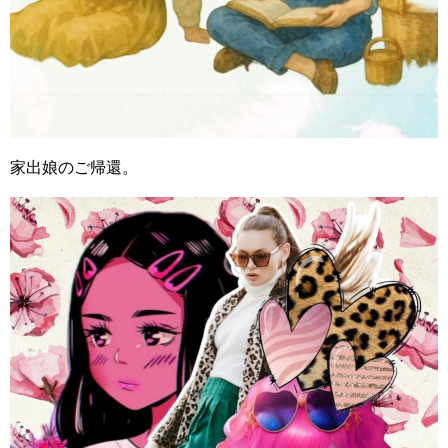
家出娘のご帰還。