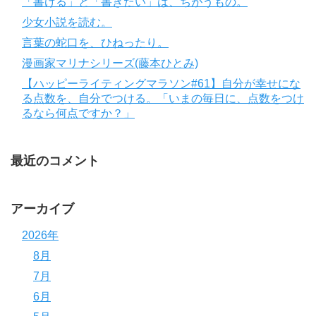
「書ける」と「書きたい」は、ちがうもの。
少女小説を読む。
言葉の蛇口を、ひねったり。
漫画家マリナシリーズ(藤本ひとみ)
【ハッピーライティングマラソン#61】自分が幸せにな
る点数を、自分でつける。「いまの毎日に、点数をつけ
るなら何点ですか？」
最近のコメント
アーカイブ
2026年
8月
7月
6月