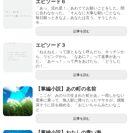
エピソード６
「あっ、流れ星！」あわててお願いごとをした。間
に合わなかった。「そんなに大事な願いごとなら、
毎日願っときなよ」あなたは言う。そうしたら、
今...
記事を読む
エピソード３
「ねえねえ」って誰ともなく呼んだら、キッチンか
ら、リビングから、「なあに？」って返事があっ
た。「あーっ！」って声をあげたら、「どうした
の！...
記事を読む
【掌編小説】あの町の名前
「ここが、みのりの生まれた町かあ」一両しかない
電車に乗って、無人駅に降りたったマサキが、感慨
深そうに目を細める。「おじいちゃんみたいなこ
と...
記事を読む
【掌編小説】わたしの青い海