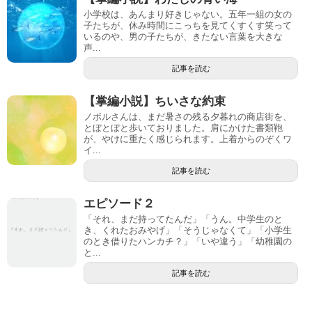
小学校は、あんまり好きじゃない。五年一組の女の
子たちが、休み時間にこっちを見てくすくす笑って
いるのや、男の子たちが、きたない言葉を大きな
声...
記事を読む
【掌編小説】ちいさな約束
ノボルさんは、まだ暑さの残る夕暮れの商店街を、
とぼとぼと歩いておりました。肩にかけた書類鞄
が、やけに重たく感じられます。上着からのぞくワ
イ...
記事を読む
エピソード２
「それ、まだ持ってたんだ」「うん。中学生のと
き、くれたおみやげ」「そうじゃなくて」「小学生
のとき借りたハンカチ？」「いや違う」「幼稚園の
と...
記事を読む