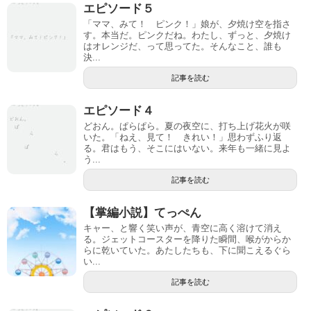
エピソード５
「ママ、みて！ ピンク！」娘が、夕焼け空を指さ
す。本当だ。ピンクだね。わたし、ずっと、夕焼け
はオレンジだ、って思ってた。そんなこと、誰も
決...
記事を読む
エピソード４
どおん。ぱらぱら。夏の夜空に、打ち上げ花火が咲
いた。「ねえ、見て！ きれい！」思わずふり返
る。君はもう、そこにはいない。来年も一緒に見よ
う...
記事を読む
【掌編小説】てっぺん
キャー、と響く笑い声が、青空に高く溶けて消え
る。ジェットコースターを降りた瞬間、喉がからか
らに乾いていた。あたしたちも、下に聞こえるぐら
い...
記事を読む