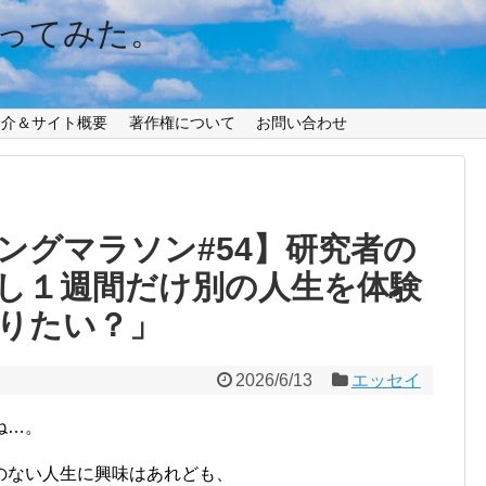
ってみた。
紹介＆サイト概要
著作権について
お問い合わせ
ングマラソン#54】研究者の
し１週間だけ別の人生を体験
りたい？」
2026/6/13
エッセイ
ね…。
のない人生に興味はあれども、