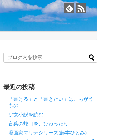
最近の投稿
「書ける」と「書きたい」は、ちがう
もの。
少女小説を読む。
言葉の蛇口を、ひねったり。
漫画家マリナシリーズ(藤本ひとみ)