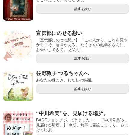
記事を読む
宣伝部にのせる想い
【宣伝部にのせる想い】 「この人から、これを買う
からこそ、意味がある」 たくさんの起業家さんに、
お会いしてきて。 どんな...
記事を読む
佐野敦子 つるちゃんへ
あなたの種まき、わたしの笑顔。
記事を読む
“中川希美”を、見届ける場所。
BASEショップが、できましたー！ 【“中川希美”を、
見届ける場所。】 今朝、無事に開設しまして。 さっ
そく応援...