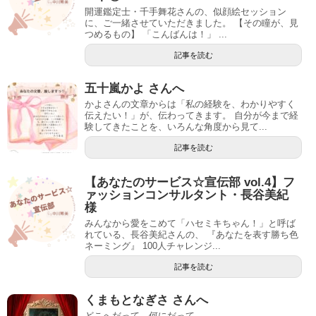
開運鑑定士・千手舞花さんの、似顔絵セッション
に、ご一緒させていただきました。 【その瞳が、見
つめるもの】 「こんばんは！」 ...
記事を読む
五十嵐かよ さんへ
かよさんの文章からは「私の経験を、わかりやすく
伝えたい！」が、伝わってきます。 自分が今まで経
験してきたことを、いろんな角度から見て...
記事を読む
【あなたのサービス☆宣伝部 vol.4】フ
ァッションコンサルタント・長谷美紀
様
みんなから愛をこめて「ハセミキちゃん！」と呼ば
れている、長谷美紀さんの、 『あなたを表す勝ち色
ネーミング』 100人チャレンジ...
記事を読む
くまもとなぎさ さんへ
どこへだって。何にだって。