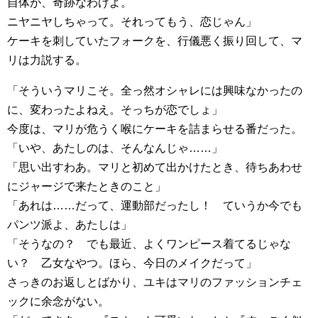
自体が、奇跡なわけよ。
ニヤニヤしちゃって。それってもう、恋じゃん」
ケーキを刺していたフォークを、行儀悪く振り回して、マ
リは力説する。
「そういうマリこそ。全っ然オシャレには興味なかったの
に、変わったよねえ。そっちが恋でしょ」
今度は、マリが危うく喉にケーキを詰まらせる番だった。
「いや、あたしのは、そんなんじゃ……」
「思い出すわあ。マリと初めて出かけたとき、待ちあわせ
にジャージで来たときのこと」
「あれは……だって、運動部だったし！ ていうか今でも
パンツ派よ、あたしは」
「そうなの？ でも最近、よくワンピース着てるじゃな
い？ 乙女なやつ。ほら、今日のメイクだって」
さっきのお返しとばかり、ユキはマリのファッションチェ
ックに余念がない。