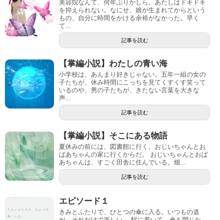
美容院なんて、何年ぶりかしら。あたしはドキドキ
を抑えられない。なにせ、娘が生まれてからという
もの、自分に時間をかける余裕がなかった。早く
て...
記事を読む
【掌編小説】わたしの青い海
小学校は、あんまり好きじゃない。五年一組の女の
子たちが、休み時間にこっちを見てくすくす笑って
いるのや、男の子たちが、きたない言葉を大きな
声...
記事を読む
【掌編小説】そこにある物語
夏休みの前には、図書館に行く。おじいちゃんとお
ばあちゃんの家に行くからだ。 おじいちゃんとおば
あちゃんは、すごく田舎に住んでいる。畑...
記事を読む
エピソード１
きみとふたりで、ひとつの傘に入る。いつもの道
が、それだけで楽しい。 駅に着いて、傘を閉じた。