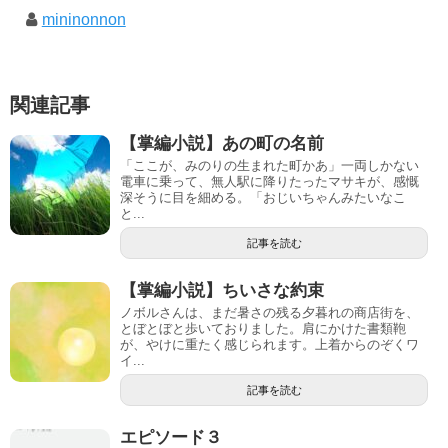
mininonnon
関連記事
【掌編小説】あの町の名前
「ここが、みのりの生まれた町かあ」一両しかない
電車に乗って、無人駅に降りたったマサキが、感慨
深そうに目を細める。「おじいちゃんみたいなこ
と...
記事を読む
【掌編小説】ちいさな約束
ノボルさんは、まだ暑さの残る夕暮れの商店街を、
とぼとぼと歩いておりました。肩にかけた書類鞄
が、やけに重たく感じられます。上着からのぞくワ
イ...
記事を読む
エピソード３