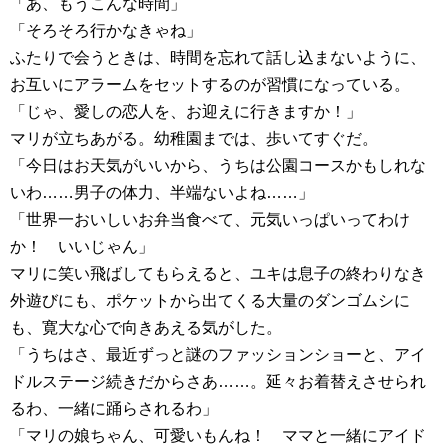
「あ、もうこんな時間」
「そろそろ行かなきゃね」
ふたりで会うときは、時間を忘れて話し込まないように、
お互いにアラームをセットするのが習慣になっている。
「じゃ、愛しの恋人を、お迎えに行きますか！」
マリが立ちあがる。幼稚園までは、歩いてすぐだ。
「今日はお天気がいいから、うちは公園コースかもしれな
いわ……男子の体力、半端ないよね……」
「世界一おいしいお弁当食べて、元気いっぱいってわけ
か！ いいじゃん」
マリに笑い飛ばしてもらえると、ユキは息子の終わりなき
外遊びにも、ポケットから出てくる大量のダンゴムシに
も、寛大な心で向きあえる気がした。
「うちはさ、最近ずっと謎のファッションショーと、アイ
ドルステージ続きだからさあ……。延々お着替えさせられ
るわ、一緒に踊らされるわ」
「マリの娘ちゃん、可愛いもんね！ ママと一緒にアイド