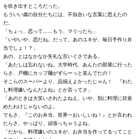
を吹き出すところだった。
もういい歳の自分たちには、不似合いな言葉に思えたの
だ。
「ちょっ、恋って……もう、マリったら」
「いやいや、恋だね。だって、あのユキが、毎日手作り弁
当でしょ！？」
あの、とはなかなか失礼な言いぐさである。
「あたしは忘れないね。大学時代、あんたの部屋に行った
らさ、戸棚にカップ麺がずらーっと並んでたの！
そこらのスーパーより、品揃えよかったじゃん！ 『わた
し料理嫌いなんだよね』とか言ってさ」
「あのときは大笑いされたよねえ。いや、別に料理に目覚
めたわけじゃないのよ。
でもさ、『このお弁当、世界一おいしいね！』とか言われ
たらさ。やっぱり、頑張っちゃうよね」
「だから、料理嫌いのユキが、お弁当を作ってるってこと