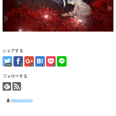
シェアする
error
0
0
フォローする
mininonnon