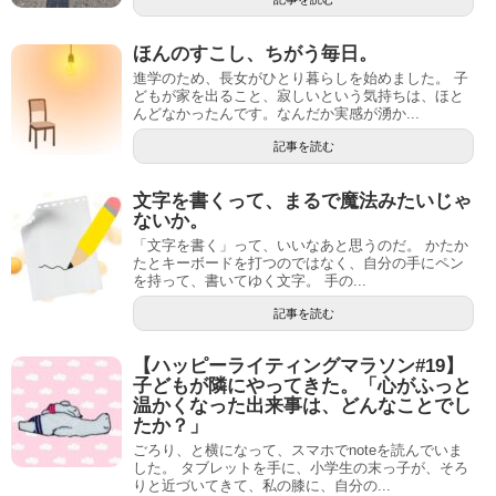
ほんのすこし、ちがう毎日。
進学のため、長女がひとり暮らしを始めました。 子
どもが家を出ること、寂しいという気持ちは、ほと
んどなかったんです。なんだか実感が湧か...
記事を読む
文字を書くって、まるで魔法みたいじゃ
ないか。
「文字を書く」って、いいなあと思うのだ。 かたか
たとキーボードを打つのではなく、自分の手にペン
を持って、書いてゆく文字。 手の...
記事を読む
【ハッピーライティングマラソン#19】
子どもが隣にやってきた。「心がふっと
温かくなった出来事は、どんなことでし
たか？」
ごろり、と横になって、スマホでnoteを読んでいま
した。 タブレットを手に、小学生の末っ子が、そろ
りと近づいてきて、私の膝に、自分の...