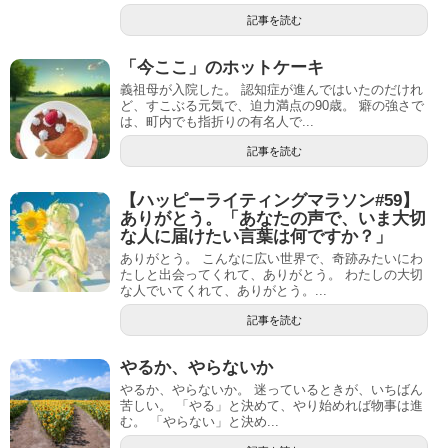
記事を読む
「今ここ」のホットケーキ
義祖母が入院した。 認知症が進んではいたのだけれ
ど、すこぶる元気で、迫力満点の90歳。 癖の強さで
は、町内でも指折りの有名人で...
記事を読む
【ハッピーライティングマラソン#59】
ありがとう。「あなたの声で、いま大切
な人に届けたい言葉は何ですか？」
ありがとう。 こんなに広い世界で、奇跡みたいにわ
たしと出会ってくれて、ありがとう。 わたしの大切
な人でいてくれて、ありがとう。...
記事を読む
やるか、やらないか
やるか、やらないか。 迷っているときが、いちばん
苦しい。 「やる」と決めて、やり始めれば物事は進
む。 「やらない」と決め...