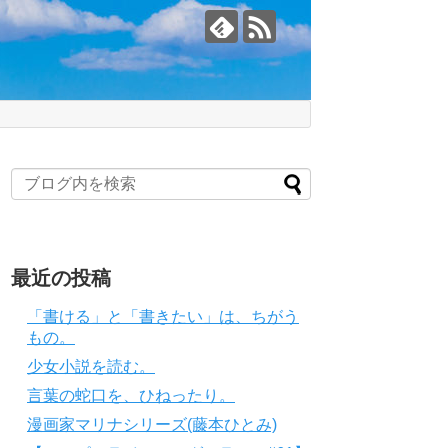
最近の投稿
「書ける」と「書きたい」は、ちがう
もの。
少女小説を読む。
言葉の蛇口を、ひねったり。
漫画家マリナシリーズ(藤本ひとみ)