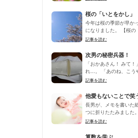
桜の「いとをかし」
今年は桜の季節が早か
になりました。 【桜の「
記事を読む
次男の秘密兵器！
「おかあさん！ みて！
れ…。 「あのね、こうや
記事を読む
他愛もないことで笑
長男が、メモを書いた紙
つに折りたたみました。 
記事を読む
算数を学ぶ