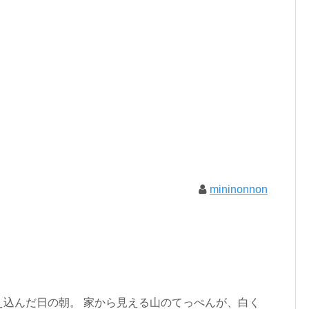
mininonnon
え込んだ日の朝。 家から見える山のてっぺんが、白く