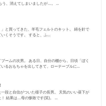
う、消えてしまいましたが…。 ...
！」と買ってきた、羊毛フェルトのキット。 綿を針で
くそうです。 すると、ふ...
イブームの次男。 ある日、自分の棚から、日頃「ぼく
いるおもちゃを出してきて、ローテーブルに...
！
た一段と自信がついた様子の長男。 天気のいい昼下が
 結果は…母の惨敗です(笑)。 ...