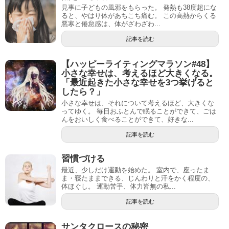
見事に子どもの風邪をもらった。 発熱も38度超にな
ると、やはり体があちこち痛む。 この高熱からくる
悪寒と倦怠感は、体がざわざわ...
記事を読む
【ハッピーライティングマラソン#48】
小さな幸せは、考えるほど大きくなる。
「最近起きた小さな幸せを3つ挙げると
したら？」
小さな幸せは、それについて考えるほど、大きくな
ってゆく。 毎日おふとんで眠ることができて、ごは
んをおいしく食べることができて、好きな...
記事を読む
習慣づける
最近、少しだけ運動を始めた。 室内で、座ったま
ま・寝たままできる、じんわりと汗をかく程度の、
体ほぐし。 運動苦手、体力皆無の私...
記事を読む
サンタクロースの秘密