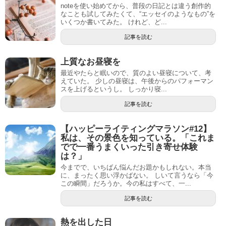
noteを使い始めてから、普段の日記とは違う創作的
なことも試してみたくて、“エッセイのようなもの”を
いくつか書いてみた。 けれど、ど...
記事を読む
上質なお昼寝を
最近やたらと眠いので、質のよい昼寝について、考
えていた。 少しの昼寝は、午後からのパフォーマン
スを上げるというし。 しっかり寝...
記事を読む
【ハッピーライティングマラソン#12】
私は、その景色を知っている。「これま
でで一番うまくいった引き寄せ体験
は？」
今までで、いちばん悩んだお題かもしれない。本当
に、まったく思い浮かばない。 しいて言うなら「今
この瞬間」だろうか。今の私はすべて、一...
記事を読む
熱を出した日