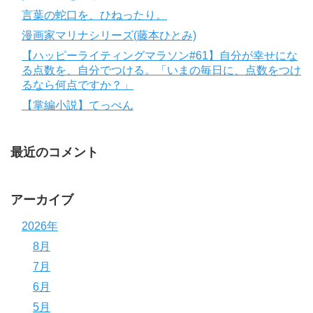
言葉の蛇口を、ひねったり。
漫画家マリナシリーズ(藤本ひとみ)
【ハッピーライティングマラソン#61】自分が幸せにな
る点数を、自分でつける。「いまの毎日に、点数をつけ
るなら何点ですか？」
【掌編小説】てっぺん
最近のコメント
アーカイブ
2026年
8月
7月
6月
5月