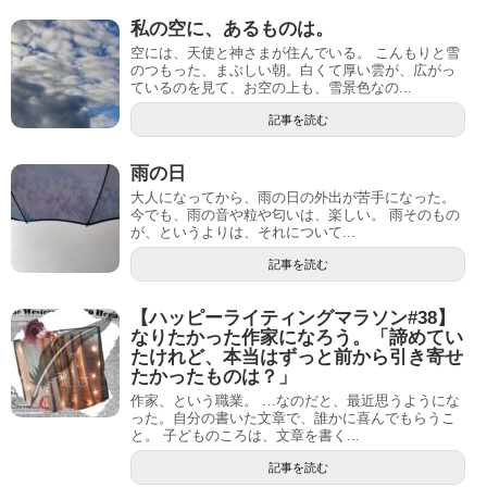
私の空に、あるものは。
空には、天使と神さまが住んでいる。 こんもりと雪
のつもった、まぶしい朝。白くて厚い雲が、広がっ
ているのを見て、お空の上も、雪景色なの...
記事を読む
雨の日
大人になってから、雨の日の外出が苦手になった。
今でも、雨の音や粒や匂いは、楽しい。 雨そのもの
が、というよりは、それについて...
記事を読む
【ハッピーライティングマラソン#38】
なりたかった作家になろう。「諦めてい
たけれど、本当はずっと前から引き寄せ
たかったものは？」
作家、という職業。 …なのだと、最近思うようにな
った。自分の書いた文章で、誰かに喜んでもらうこ
と。 子どものころは、文章を書く...
記事を読む