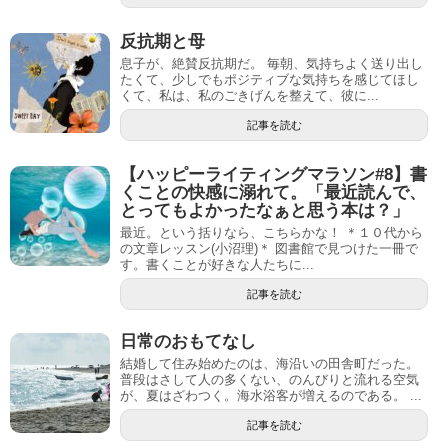
反抗期と母
息子が、絶賛反抗期だ。 毎朝、気持ちよく送り出し
たくて、少しでもポジティブな気持ちを感じてほし
くて、私は、私のごきげんを整えて、彼に...
記事を読む
【ハッピーライティングマラソン#8】書
くことの快感に溺れて。「最近読んで、
とってもよかったなぁと思う本は？」
最近。という括りなら、こちらかな！ ＊１０代から
の文章レッスン(小沼理)＊ 図書館で見つけた一冊で
す。書くことが好きな人たちに...
記事を読む
日常のおもてなし
結婚して住み始めたのは、海沿いの田舎町だった。
普段はさして人の多くない、のんびりと流れる空気
が、夏はざわつく。海水浴客が増えるのである。 ...
記事を読む