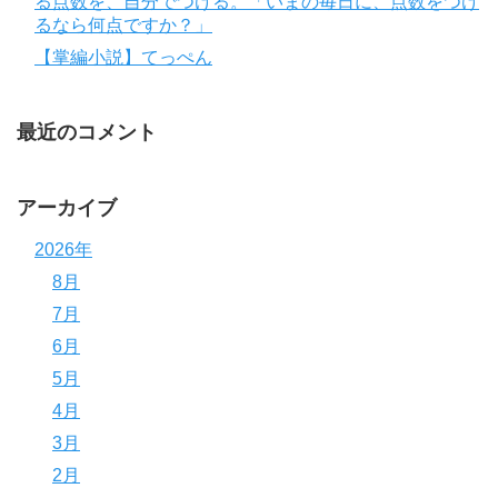
る点数を、自分でつける。「いまの毎日に、点数をつけ
るなら何点ですか？」
【掌編小説】てっぺん
最近のコメント
アーカイブ
2026年
8月
7月
6月
5月
4月
3月
2月