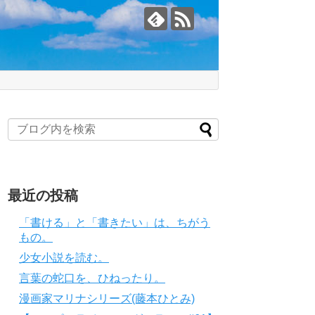
最近の投稿
「書ける」と「書きたい」は、ちがう
もの。
少女小説を読む。
言葉の蛇口を、ひねったり。
漫画家マリナシリーズ(藤本ひとみ)