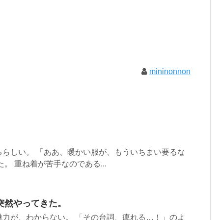
mininonnon
るらしい。 「ああ、暖かい服が、もういちまい要るな
。 重ね着が苦手なのである...
突然やってきた。
魅力が、わからない。 「その台詞、痺れる…！」のよ