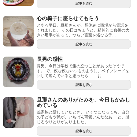
記事を読む
心の椅子に座らせてもらう
とある平日、旦那さんが、昼休みに職場から電話を
くれました。 その日はちょうど、精神的に負担の大
きい用事があって、つらい言葉を浴びる予...
記事を読む
長男の感性
長男、今日は学校で腹の立つことがあったそうで
す。 で、夜な夜ないつものように、ベイブレードを
回して遊んでいると思ったら… 「お...
記事を読む
旦那さんのありがたみを、今日もかみし
めている
義家族と話していたとき。 いくつになっても、自分
の子どもや孫が、いちばん可愛いんだなあ… と、感
じるやりとりがありました。 ...
記事を読む