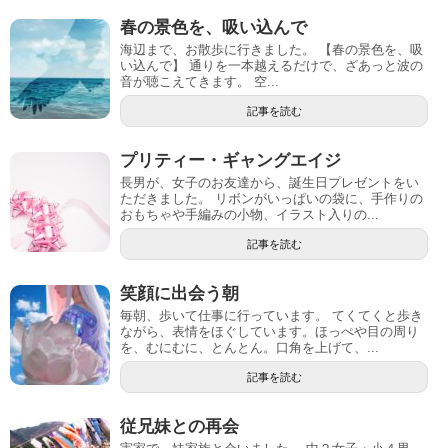
春の景色を、吸い込んで
海辺まで、お散歩に行きました。 【春の景色を、吸
い込んで】 通りを一本越えるだけで、ざあっと波の
音が聴こえてきます。 空...
記事を読む
プリティー・ギャングエイジ
長男が、女子のお友達から、誕生日プレゼントをい
ただきました。 リボンがいっぱいの袋に、手作りの
おもちゃや手編みの小物、イラスト入りの...
記事を読む
笑顔に出会う朝
毎朝、歩いて仕事に行っています。 てくてくと歩き
ながら、表情をほぐしています。ほっぺや目の周り
を、むにむに、とんとん。口角を上げて、...
記事を読む
従兄妹との再会