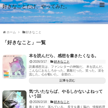
好きなことだけ、やってみた。
ホーム
好きなこと
「
好きなこと
」
一覧
本を読んだら、感想を書きたくなる。
2026/3/17
好きなこと
読書感想文は、ファンレターの神髄だ。 本を読んだ。
こんなにおもしろかった。素敵だった。笑った。涙を
流した。心が動いた。 全部の...
記事を読む
気づいたならば、やるしかないよねって
いう話
2026/2/18
好きなこと
書く体力が、落ちている。 長文を書く脳の、情報処理