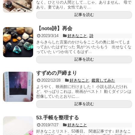
なく、ひとりの人間として…じゃ、ありません。 母で
あり、妻であり、女性であり...
記事を読む
【note詩】再会
2023/3/14
好きなこと
,
詩
きらきらした言葉のかけらをこころの奥に並べてしま
っておいたはずだった 気がついたらもう 出せなくな
っていた いつか出てくるはず...
記事を読む
すずめの戸締まり
2022/12/28
好きなこと
,
鑑賞してみた
ようやく、映画館に行けました！ 小説も読んだけれ
ど、やっぱりこれは、映画がベスト！ 動くダイジンは
想像していたとおりに...
記事を読む
53.手帳を整理する
2019/7/27
好きなこと
好きなことリスト、53番目。 関連記事です↓ 好きなこ