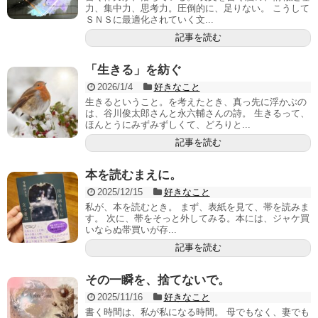
力、集中力、思考力。圧倒的に、足りない。 こうして
ＳＮＳに最適化されていく文...
記事を読む
「生きる」を紡ぐ
2026/1/4
好きなこと
生きるということ。を考えたとき、真っ先に浮かぶの
は、谷川俊太郎さんと永六輔さんの詩。 生きるって、
ほんとうにみずみずしくて、どろりと...
記事を読む
本を読むまえに。
2025/12/15
好きなこと
私が、本を読むとき。 まず、表紙を見て、帯を読みま
す。 次に、帯をそっと外してみる。本には、ジャケ買
いならぬ帯買いが存...
記事を読む
その一瞬を、捨てないで。
2025/11/16
好きなこと
書く時間は、私が私になる時間。 母でもなく、妻でも