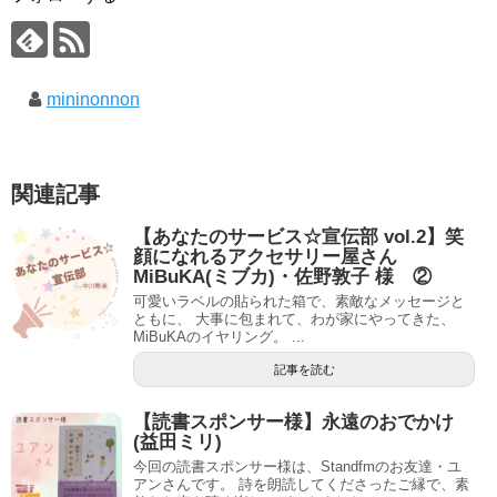
mininonnon
関連記事
【あなたのサービス☆宣伝部 vol.2】笑
顔になれるアクセサリー屋さん
MiBuKA(ミブカ)・佐野敦子 様 ②
可愛いラベルの貼られた箱で、素敵なメッセージと
ともに、 大事に包まれて、わが家にやってきた、
MiBuKAのイヤリング。 ...
記事を読む
【読書スポンサー様】永遠のおでかけ
(益田ミリ)
今回の読書スポンサー様は、Standfmのお友達・ユ
アンさんです。 詩を朗読してくださったご縁で、素