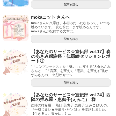
記事を読む
mokaニット さんへ
mokaさんの文章は、本棚みたいだなあって、いつも
眺めています。 読む前に、まず眺めるんです。
mokaさんが投稿する文章は、...
記事を読む
【あなたのサービス☆宣伝部 vol.17】春
のあさみ感謝祭・似顔絵セッションレポ
ート①
“「コンプレックス」を「魅力」に変える”大倉あさみ
さんと、 “「言葉」を変えて「意識」を変える”北か
ずみさんの、 似顔絵セッシ...
記事を読む
【あなたのサービス☆宣伝部 vol.24】西
陣の拝み屋・惠御子(えみこ) 様
西陣の拝み屋・ 能口 美惠子 惠御子(えみこ)さんの、
『平成じまい★平成リバイバル』を受講しました。
【生きるよ。豊かに。】...