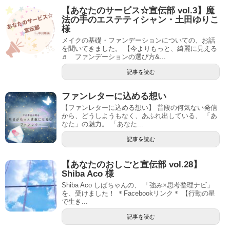
【あなたのサービス☆宣伝部 vol.3】魔
法の手のエステティシャン・土田ゆりこ
様
メイクの基礎・ファンデーションについての、お話
を聞いてきました。 【今よりもっと、綺麗に見える
♬⁡ ファンデーションの選び方&...
記事を読む
ファンレターに込める想い
【ファンレターに込める想い】 普段の何気ない発信
から、どうしようもなく、あふれ出している、 「あ
なた」の魅力。 「あなた...
記事を読む
【あなたのおしごと宣伝部 vol.28】
Shiba Aco 様
Shiba Aco しばちゃんの、 「強み×思考整理ナビ」
を、受けました！ ＊Facebookリンク＊ 【行動の星
で生き...
記事を読む