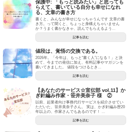
保護中: 「もっと読みたい」と思っても
らえて、書いている自分も幸せになれ
る、文章の書き方
書くと、みんなが幸せになっちゃうんです 文章の書
き方。って聞くと、ちょっと身構えちゃいません
か？うまく書かなきゃ、読んでもらえるよう...
記事を読む
値段は、覚悟の交換である。
2026年。「今年は、もっと“書く人”になる！」と決
めて、今までの発信に加え、有料記事やマガジンを
書いてきました。 値段をつけるとき...
記事を読む
【あなたのサービス☆宣伝部 vol.11】か
ぎ針編み作家・笹井美奈子 様 ②
以前、起業者向け事務代行サービスを紹介させてい
ただいた、笹井美奈子さん。 実は、かぎ針編み歴20
年以上の、作家さんでもあるのです！ ...
記事を読む