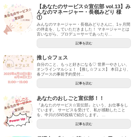
【あなたのサービス☆宣伝部 vol.13】み
んなのマネージャー・長嶺みどり 様
①
みんなのマネージャー・長嶺みどりさんに、1ヶ月間
の伴走を、していただきました！ マネージャーとは
言いながら、プロデューサーであったり...
記事を読む
推し☆フェス
自分のこと、もっと好きになる♡ 世界一やさしい、
オンラインマルシェ！ 【推し☆フェス】 本日より、
各ブースの事前予約受付...
記事を読む
あなたのおしごと宣伝部！！
『あなたのサービス☆宣伝部』という、お仕事をし
ています。 サービスを受けて、私が感動したこと
を、中川のSNS投稿で紹介します。 ...
記事を読む