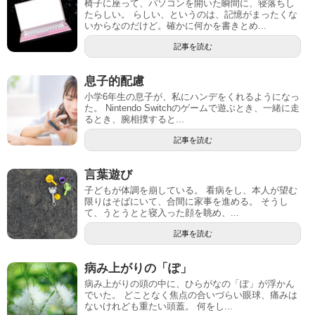
椅子に座って、パソコンを開いた瞬間に、寝落ちし
たらしい。 らしい、というのは、記憶がまったくな
いからなのだけど。確かに何かを書きとめ...
記事を読む
息子的配慮
小学6年生の息子が、私にハンデをくれるようになっ
た。 Nintendo Switchのゲームで遊ぶとき、一緒に走
るとき、腕相撲すると...
記事を読む
言葉遊び
子どもが体調を崩している。 看病をし、本人が望む
限りはそばにいて、合間に家事を進める。 そうし
て、うとうとと寝入った顔を眺め、...
記事を読む
病み上がりの「ぽ」
病み上がりの頭の中に、ひらがなの「ぽ」が浮かん
でいた。 どことなく焦点の合いづらい眼球、痛みは
ないけれども重たい頭蓋。 何をし...