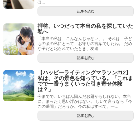
ほ...
記事を読む
拝啓、いつだって本当の私を探していた
私へ
「本当の私は、こんなんじゃない」。 それは、子ど
もの頃の私にとって、お守りの言葉でしたね。 だめ
な子だと叱られていたとき、友達...
記事を読む
【ハッピーライティングマラソン#12】
私は、その景色を知っている。「これま
でで一番うまくいった引き寄せ体験
は？」
今までで、いちばん悩んだお題かもしれない。本当
に、まったく思い浮かばない。 しいて言うなら「今
この瞬間」だろうか。今の私はすべて、一...
記事を読む