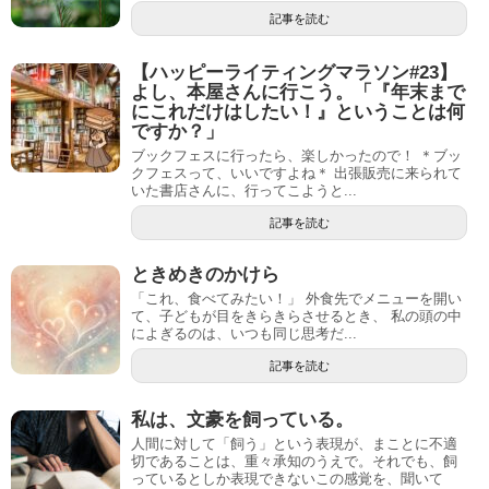
記事を読む
【ハッピーライティングマラソン#23】
よし、本屋さんに行こう。「『年末まで
にこれだけはしたい！』ということは何
ですか？」
ブックフェスに行ったら、楽しかったので！ ＊ブッ
クフェスって、いいですよね＊ 出張販売に来られて
いた書店さんに、行ってこようと...
記事を読む
ときめきのかけら
「これ、食べてみたい！」 外食先でメニューを開い
て、子どもが目をきらきらさせるとき、 私の頭の中
によぎるのは、いつも同じ思考だ...
記事を読む
私は、文豪を飼っている。
人間に対して「飼う」という表現が、まことに不適
切であることは、重々承知のうえで。それでも、飼
っているとしか表現できないこの感覚を、聞いて