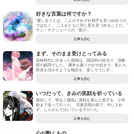
好きな言葉は何ですか？
“愛し合うとは、二人がそれぞれ相手を見つめ合うの
ではなく、 二人がともに同じ星を見つめることだ。”
サン・テグジュペリの『星の...
記事を読む
まず、そのまま受けとってみる
高校時代に出会った恩師は、国語科の担当で、演劇
部の顧問でした。 脚本を書くのが大好きで、私たち
部員を活かすような物語を、楽しそうにず...
記事を読む
いつだって、きみの笑顔を祈っている
寝坊して、明るく陽気に遅刻を選んだ息子を、小学
校まで送って行った。 児童玄関の前で、中に入れ
ず、しゃがんで泣いている子がいた。 ...
記事を読む
心が動くもの