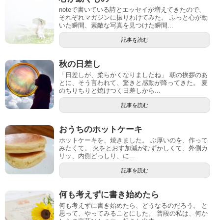
noteで書いている詩とエッセイが増えてきたので、
それぞれマガジンに振りわけてみた。 ふっと心が動
いた瞬間、素敵な写真を見つけた瞬間...
記事を読む
秋の日差し
「日差しが、柔らかくなりましたね」 朝の挨拶のあ
とに、そう言われて、驚きと感動が降ってきた。 夏
のちりちりと焼けつく日差しから...
記事を読む
おうちのホットケーキ
ホットケーキを、焼きました。 ぶ厚いのを、作って
みたくて。 火をとおす加減がむずかしくて、外側カ
リッ、内側どっしり、に...
記事を読む
何も考えずに書き始めたら
何も考えずに書き始めたら、どうなるのだろう。 と
思って、やってみることにした。 普段の私は、何か