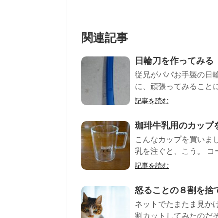
関連記事
日輪刀を作ってみる
従兄がパパお手製の日
に、頑張ってみることに
記事を読む
珈琲牛乳用のカップ
こんなカップを買いまし
乳を注ぐと、こう。 コー
記事を読む
怒ることの８割を捨
ネットでたまたま見か
割カットしてみたのだそ