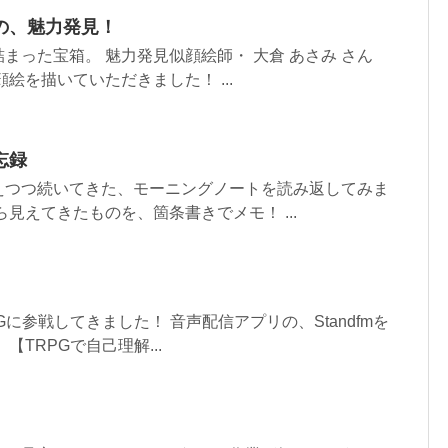
の、魅力発見！
まった宝箱。 魅力発見似顔絵師・ 大倉 あさみ さん
絵を描いていただきました！ ...
忘録
えつつ続いてきた、モーニングノートを読み返してみま
見えてきたものを、箇条書きでメモ！ ...
Gに参戦してきました！ 音声配信アプリの、Standfmを
【TRPGで自己理解...