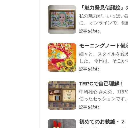
『魅力発見似顔絵』
私の魅力が、いっぱい詰
に、 オンラインで、似顔
記事を読む
モーニングノート備
細々と、スタイルを変
した。 今日は、そこから
記事を読む
TRPGで自己理解！
中崎雄心 さんの、TRP
使ったセッションです。 
記事を読む
初めてのお裁縫・２