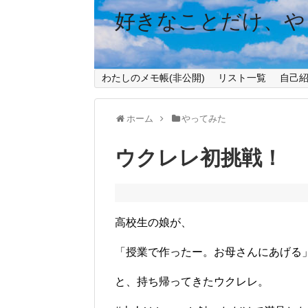
好きなことだけ、や
わたしのメモ帳(非公開)
リスト一覧
自己
ホーム
やってみた
ウクレレ初挑戦！
高校生の娘が、
「授業で作ったー。お母さんにあげる
と、持ち帰ってきたウクレレ。