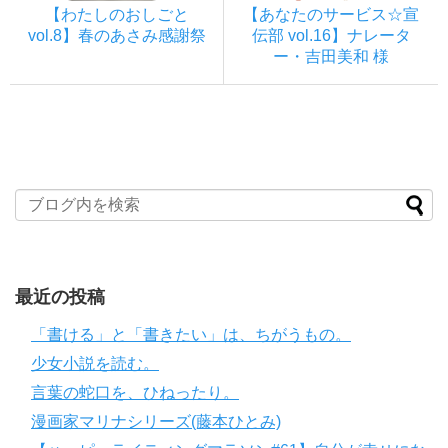
【わたしのおしごと
【あなたのサービス☆宣
vol.8】春のあさみ感謝祭
伝部 vol.16】ナレータ
ー・吉田美和 様
最近の投稿
「書ける」と「書きたい」は、ちがうもの。
少女小説を読む。
言葉の蛇口を、ひねったり。
漫画家マリナシリーズ(藤本ひとみ)