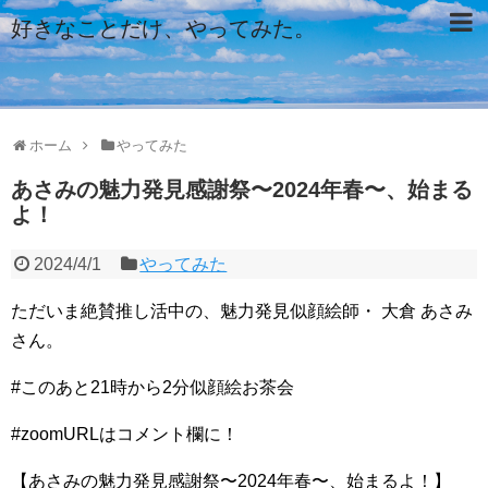
好きなことだけ、やってみた。
ホーム
やってみた
あさみの魅力発見感謝祭〜2024年春〜、始まる
よ！
2024/4/1
やってみた
ただいま絶賛推し活中の、魅力発見似顔絵師・ 大倉 あさみ
さん。
#このあと21時から2分似顔絵お茶会
#zoomURLはコメント欄に！
【あさみの魅力発見感謝祭〜2024年春〜、始まるよ！】