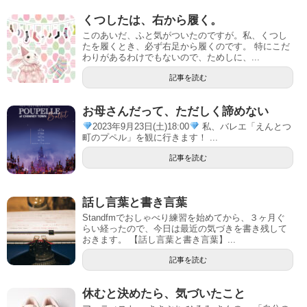
くつしたは、右から履く。
このあいだ、ふと気がついたのですが。私、くつし
たを履くとき、必ず右足から履くのです。 特にこだ
わりがあるわけでもないので、ためしに、...
記事を読む
お母さんだって、ただしく諦めない
2023年9月23日(土)18:00
私、バレエ「えんとつ
町のプペル」を観に行きます！ ...
記事を読む
話し言葉と書き言葉
Standfmでおしゃべり練習を始めてから、３ヶ月ぐ
らい経ったので、今日は最近の気づきを書き残して
おきます。 【話し言葉と書き言葉】...
記事を読む
休むと決めたら、気づいたこと