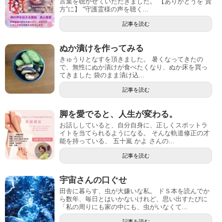
言葉を聴かせていただきました。 【ありがとうを“貴
方”に】 “守護霊様の声を聴く...
記事を読む
ぬか漬けを作ってみる
きゅうりとなすを頂きました。 暑くなってきたの
で、無性にぬか漬けが食べたくなり、ぬか床を買っ
てきました 袋のまま漬け込...
記事を読む
脚を愛でると、人生が変わる。
お話ししていると、自分自身に、正しくスポットラ
イトを当てられるようになる。 そんな軌道修正の才
能を持っている、 五十嵐 かよ さんの...
記事を読む
宇宙さんの口ぐせ
田舎に暮らす、虫が大嫌いな私。 ドＳ本を読んでか
ら数年、毎日とはいかないけれど、思い出すたびに
「私の周りにも家の中にも、虫がいなくて...
記事を読む