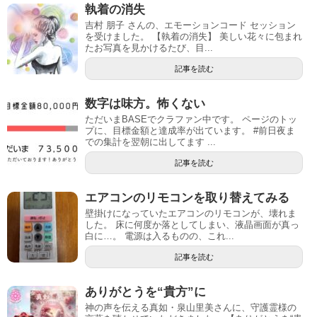
執着の消失
吉村 朋子 さんの、エモーションコード セッション
を受けました。 【執着の消失】 美しい花々に包まれ
たお写真を見かけるたび、目...
記事を読む
数字は味方。怖くない
ただいまBASEでクラファン中です。 ページのトッ
プに、目標金額と達成率が出ています。 #前日夜ま
での集計を翌朝に出してます ...
記事を読む
エアコンのリモコンを取り替えてみる
壁掛けになっていたエアコンのリモコンが、壊れま
した。 床に何度か落としてしまい、液晶画面が真っ
白に…。 電源は入るものの、これ...
記事を読む
ありがとうを“貴方”に
神の声を伝える真如・泉山里美さんに、守護霊様の