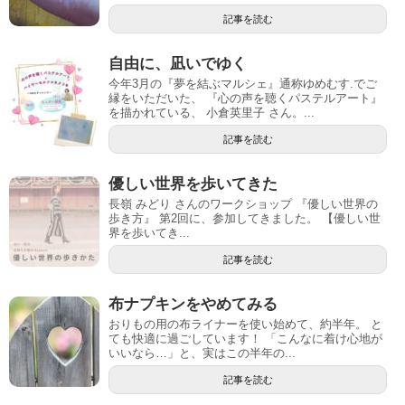
記事を読む
自由に、凪いでゆく
今年3月の『夢を結ぶマルシェ』通称ゆめむす.でご
縁をいただいた、 『心の声を聴くパステルアート』
を描かれている、 小倉英里子 さん。...
記事を読む
優しい世界を歩いてきた
長嶺 みどり さんのワークショップ 『優しい世界の
歩き方』 第2回に、参加してきました。 【優しい世
界を歩いてき...
記事を読む
布ナプキンをやめてみる
おりもの用の布ライナーを使い始めて、約半年。 と
ても快適に過ごしています！ 「こんなに着け心地が
いいなら…」と、実はこの半年の...
記事を読む