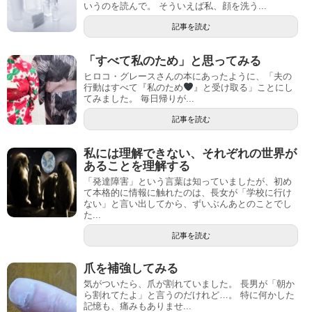
いうのを読んで。 そういえば私、顔を洗う...
記事を読む
「すべて私のため」と思ってみる
ヒロコ・グレースさんの本にあったように、「夫の
行動はすべて『私のため
』と受け取る」ことにし
てみました。 毎日帰りが...
記事を読む
私には理解できない、それぞれの世界が
あることを理解する
「発達障害」という言葉は知っていましたが、初め
て本格的に情報に触れたのは、長女が「学校に行け
ない」と言い出してから、ずいぶんあとのことでし
た...
記事を読む
爪を補強してみる
気がついたら、爪が割れていました。 長男が「朝か
ら割れてたよ」と言うのだけれど…。 特に何かした
記憶も、痛みもありませ...