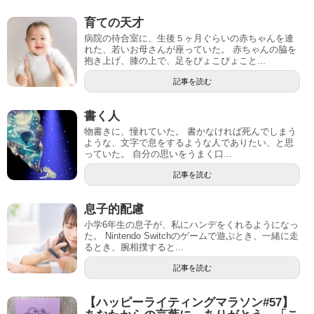
育ての天才
病院の待合室に、生後５ヶ月ぐらいの赤ちゃんを連
れた、若いお母さんが座っていた。 赤ちゃんの脇を
抱き上げ、膝の上で、足をぴょこぴょこと...
記事を読む
書く人
物書きに、憧れていた。 書かなければ死んでしまう
ような、文字で息をするような人でありたい、と思
っていた。 自分の思いをうまく口...
記事を読む
息子的配慮
小学6年生の息子が、私にハンデをくれるようになっ
た。 Nintendo Switchのゲームで遊ぶとき、一緒に走
るとき、腕相撲すると...
記事を読む
【ハッピーライティングマラソン#57】