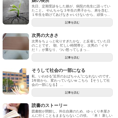
娘の長所
先日、定期受診をした娘が、病院の先生に語ってい
たこと。 やんちゃな３年生の男子から、弟を含む、
１年生を助けてあげなきゃいけないから、頑張っ...
記事を読む
次男の大きさ
次男をちょっと叱りすぎたかな、と反省していた日
のことです。 朝、忙しい時間帯と、次男の「イヤ
だ！」が重なり、つい怒ってしまっ...
記事を読む
そうして社会の一部になる
私、いわゆる“近所のおばちゃん”になれないのです。
1年前から、変わっていないw こちら 【そうして社
会の一部になる】 ...
記事を読む
読書のストーリー
図書館が閉館し、外出自粛のため、ゆっくり本屋さ
んに行くこともままならないこの頃。 「本！ 新しい