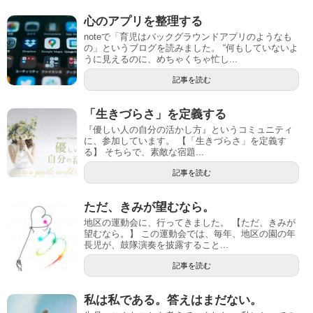
心のアプリを整理する
noteで「育児はバックグラウンドアプリのようなも
の」というブログを読みました。 “何もしていないよ
うに見えるのに、めちゃくちゃ忙し...
記事を読む
「生きづらさ」を定義する
『優しい人の自分の活かし方』というコミュニティ
に、参加しています。 【「生きづらさ」を定義す
る】 そちらで、素敵な宿題...
記事を読む
ただ、きみが望むなら。
地区の運動会に、行ってきました。 【ただ、きみが
望むなら。】 この運動会では、毎年、地区の園の年
長児が、鼓隊演奏を披露すること...
記事を読む
私は私である。答えはまだない。