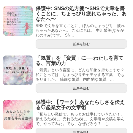
保護中: SNSの処方箋〜SNSで文章を書
くことに、ちょっぴり疲れちゃった、あ
なたへ〜
SNSで文章を書くことに、ほんのちょっぴり、疲れ
ちゃったあなたへ。 こんにちは。 中川希美(なかが
わのぞみ)です。 SN...
記事を読む
「気質」を「資質」に──わたしを育て
る、言葉の力
「気質」という言葉に、どんな印象を持ちますか？
私にとっては、ちょっぴりモヤモヤする言葉、でも
ありました。 繊細な気質、内向的な気質、...
記事を読む
保護中: 【ワーク】あなたらしさを伝え
る♡起業女子の文章術
「私らしい発信で、もっとお仕事していきたい！」
伝えるために、売れるために、文章術や投稿を学ん
で、やってみた。でも、なぜだろう？ し...
記事を読む