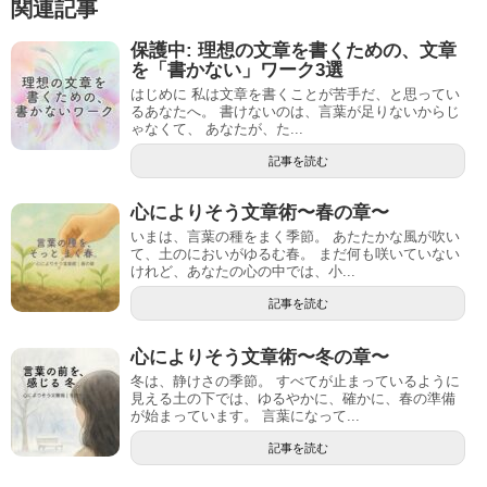
関連記事
保護中: 理想の文章を書くための、文章
を「書かない」ワーク3選
はじめに 私は文章を書くことが苦手だ、と思ってい
るあなたへ。 書けないのは、言葉が足りないからじ
ゃなくて、 あなたが、た...
記事を読む
心によりそう文章術〜春の章〜
いまは、言葉の種をまく季節。 あたたかな風が吹い
て、土のにおいがゆるむ春。 まだ何も咲いていない
けれど、あなたの心の中では、小...
記事を読む
心によりそう文章術〜冬の章〜
冬は、静けさの季節。 すべてが止まっているように
見える土の下では、ゆるやかに、確かに、春の準備
が始まっています。 言葉になって...
記事を読む