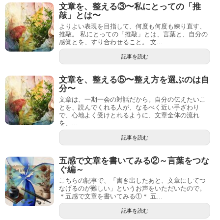
文章を、整える③〜私にとっての「推
敲」とは〜
よりよい表現を目指して、何度も何度も練り直す、
推敲。 私にとっての「推敲」とは、言葉と、自分の
感覚とを、すり合わせること。 文...
記事を読む
文章を、整える⑤〜整え方を選ぶのは自
分〜
文章は、一期一会の対話だから。自分の伝えたいこ
とを、読んでくれる人が、なるべく近い手ざわり
で、心地よく受けとれるように、文章全体の流れ
を、...
記事を読む
五感で文章を書いてみる②～言葉をつな
ぐ編～
こちらの記事で、「書き出したあと、文章にしてつ
なげるのが難しい」というお声をいただいたので。
＊五感で文章を書いてみる①＊ 五...
記事を読む