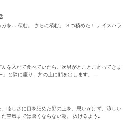
話
みを… 積む。 さらに積む。 ３つ積めた！ ナイスバラ
どんを入れて食べていたら、次男がとことこ寄ってきま
」と隣に座り、丼の上に顔を出します。 ...
た。眩しさに目を細めた顔の上を、思いがけず、涼しい
だ空気までは暑くならない朝。 抜けるよう...