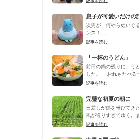
記事を読む
息子が可愛いだけの
次男が、何やらぬいぐる
ンス！ ...
記事を読む
「一杯のうどん」
前日の鍋の残りに、う
した。 「おれもたべるー
記事を読む
完璧な初夏の朝に
日差しが熱を帯びてき
風が通りすぎてゆく。ま
記事を読む