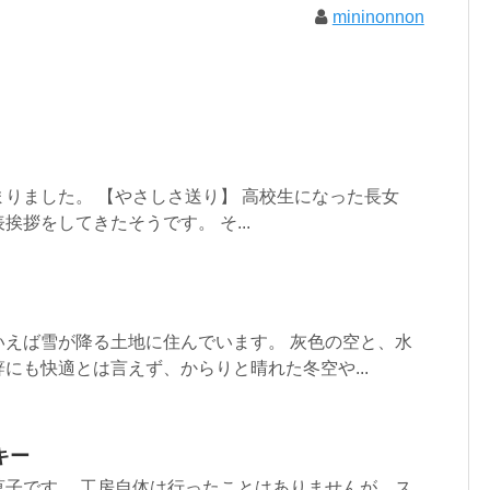
mininonnon
りました。 【やさしさ送り】 高校生になった長女
挨拶をしてきたそうです。 そ...
いえば雪が降る土地に住んでいます。 灰色の空と、水
にも快適とは言えず、からりと晴れた冬空や...
キー
菓子です。 工房自体は行ったことはありませんが、ス