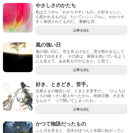
やさしさのかたち
私はどうやら「わかりやすいもの」が好きらしい。
心惹かれるものは、たいていシンプルに、わかりや
すく表現されたものだ。 難解な言...
記事を読む
風の強い日
風の強い日に、空を見上げると、雲が群れをなして
流れてゆきます。 その姿は、家路を急いでいるよう
にも見えて、ああ私も行かなきゃ。と思う...
記事を読む
好き、ときどき、苦手。
旦那さまの物言いが、ときどき苦手だ。 「ひょろひ
ょろの細っそい新人やったから、肉体労働、大丈夫
なんか？ って聞いてしまったわ」 ...
記事を読む
かつて物語だったもの
ふと川を見ると、流木がぽつんと水面に転がってい