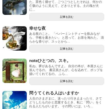
た。茶色く褪せて、ごつごつとしたそれは、何かの
亡骸のように見えて、どきりとする。土の塊が犬
に...
記事を読む
幸せな夜
ある夜のこと。 「ペパーミントティーを飲みなが
ら、手帳を書きたい」 と思って、お茶を淹れた。 清
らかな香りが、スッとから...
記事を読む
noteひとつの、スキ。
私ね、夢があるんですよ。 自分の本が、本屋さんに
並んでるの。 書店員さんが、心を込めて、ポップを
描いてくれてるの。 ふら...
記事を読む
問うてくれる人はいますか
人生のさまざまに、迷ったり行き止まったり、さて
どうしたものかと思案するとき、私に「問い」をく
れる人たちがいます。 その問いには、いろ...