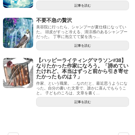
記事を読む
不要不急の贅沢
美容院に行ったら、シャンプーが夏仕様になってい
た。 頭皮がすっと冷える、清涼感のあるシャンプー
だった。 丁寧に泡立てて髪を洗っ...
記事を読む
【ハッピーライティングマラソン#38】
なりたかった作家になろう。「諦めてい
たけれど、本当はずっと前から引き寄せ
たかったものは？」
作家、という職業。 …なのだと、最近思うようにな
った。自分の書いた文章で、誰かに喜んでもらうこ
と。 子どものころは、文章を書く...
記事を読む