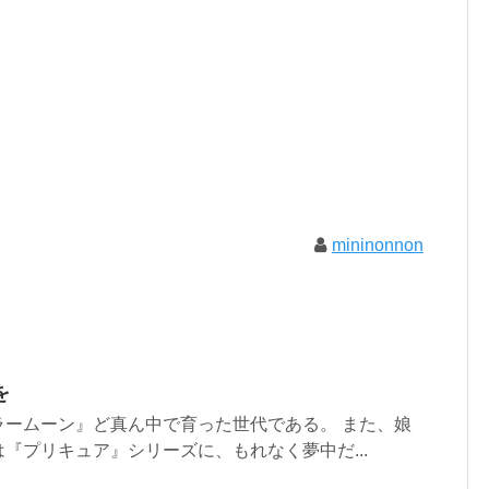
mininonnon
を
ラームーン』ど真ん中で育った世代である。 また、娘
『プリキュア』シリーズに、もれなく夢中だ...