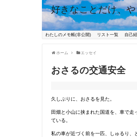
好きなことだけ、や
わたしのメモ帳(非公開)
リスト一覧
自己
ホーム
エッセイ
おさるの交通安全
久しぶりに、おさるを見た。
田畑と小山に挟まれた国道を、車で走
ている。
私の車が近づく前を一匹、しゅるり、