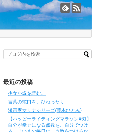
最近の投稿
少女小説を読む。
言葉の蛇口を、ひねったり。
漫画家マリナシリーズ(藤本ひとみ)
【ハッピーライティングマラソン#61】
自分が幸せになる点数を、自分でつけ
る。「いまの毎日に、点数をつけるな